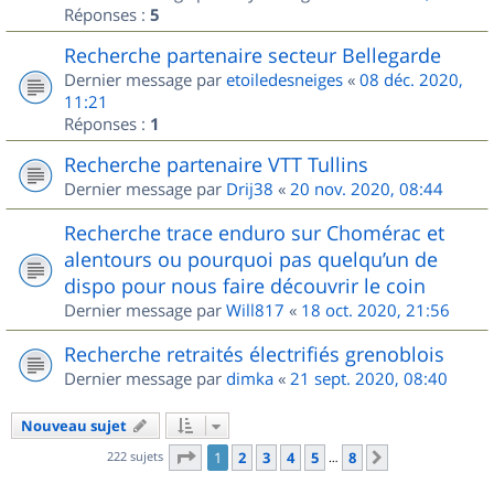
Réponses :
5
Recherche partenaire secteur Bellegarde
Dernier message par
etoiledesneiges
«
08 déc. 2020,
11:21
Réponses :
1
Recherche partenaire VTT Tullins
Dernier message par
Drij38
«
20 nov. 2020, 08:44
Recherche trace enduro sur Chomérac et
alentours ou pourquoi pas quelqu’un de
dispo pour nous faire découvrir le coin
Dernier message par
Will817
«
18 oct. 2020, 21:56
Recherche retraités électrifiés grenoblois
Dernier message par
dimka
«
21 sept. 2020, 08:40
Nouveau sujet
Page
1
sur
8
222 sujets
1
2
3
4
5
8
Suivant
…