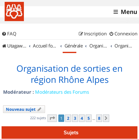
Menu
FAQ
Inscription
Connexion
UtagawaVTT (Randos VTT et VTTAE avec traces GPS)
Accueil forum
Générale
Organisation de sorties & Recherche de partenaires
Organisation de sorties en région Rhône Alpes
Organisation de sorties en
région Rhône Alpes
Modérateur :
Modérateurs des Forums
Nouveau sujet
Page
1
sur
8
222 sujets
1
2
3
4
5
8
Suivant
…
Sujets