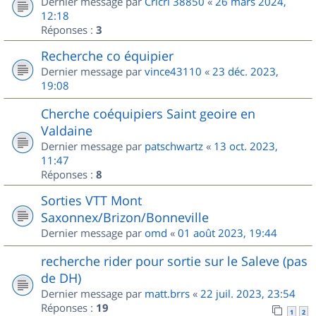
Dernier message par
Cricri 38850
«
26 mars 2024,
12:18
Réponses :
3
Recherche co équipier
Dernier message par
vince43110
«
23 déc. 2023,
19:08
Cherche coéquipiers Saint geoire en
Valdaine
Dernier message par
patschwartz
«
13 oct. 2023,
11:47
Réponses :
8
Sorties VTT Mont
Saxonnex/Brizon/Bonneville
Dernier message par
omd
«
01 août 2023, 19:44
recherche rider pour sortie sur le Saleve (pas
de DH)
Dernier message par
matt.brrs
«
22 juil. 2023, 23:54
Réponses :
19
1
2