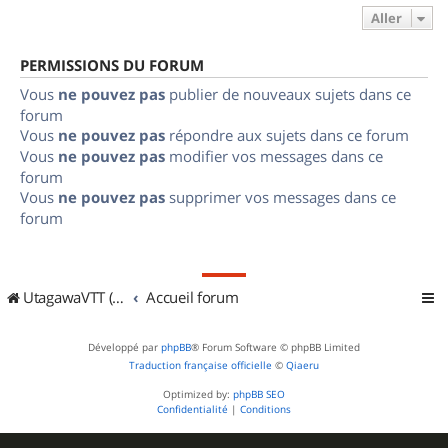
Aller
PERMISSIONS DU FORUM
Vous
ne pouvez pas
publier de nouveaux sujets dans ce
forum
Vous
ne pouvez pas
répondre aux sujets dans ce forum
Vous
ne pouvez pas
modifier vos messages dans ce
forum
Vous
ne pouvez pas
supprimer vos messages dans ce
forum
UtagawaVTT (Randos VTT et VTTAE avec traces GPS)
Accueil forum
Développé par
phpBB
® Forum Software © phpBB Limited
Traduction française officielle
©
Qiaeru
Optimized by:
phpBB SEO
Confidentialité
|
Conditions