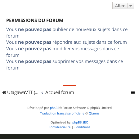
Aller
PERMISSIONS DU FORUM
Vous
ne pouvez pas
publier de nouveaux sujets dans ce
forum
Vous
ne pouvez pas
répondre aux sujets dans ce forum
Vous
ne pouvez pas
modifier vos messages dans ce
forum
Vous
ne pouvez pas
supprimer vos messages dans ce
forum
UtagawaVTT (Randos VTT et VTTAE avec traces GPS)
Accueil forum
Développé par
phpBB
® Forum Software © phpBB Limited
Traduction française officielle
©
Qiaeru
Optimized by:
phpBB SEO
Confidentialité
|
Conditions