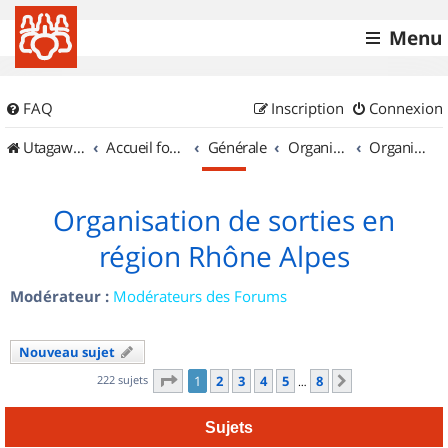
Menu
FAQ
Inscription
Connexion
UtagawaVTT (Randos VTT et VTTAE avec traces GPS)
Accueil forum
Générale
Organisation de sorties & Recherche de partenaires
Organisation de sorties en région Rhône Alpes
Organisation de sorties en
région Rhône Alpes
Modérateur :
Modérateurs des Forums
Nouveau sujet
Page
1
sur
8
222 sujets
1
2
3
4
5
8
Suivant
…
Sujets