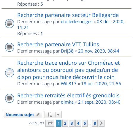
Réponses :
5
Recherche partenaire secteur Bellegarde
Dernier message par
etoiledesneiges
«
08 déc. 2020,
11:21
Réponses :
1
Recherche partenaire VTT Tullins
Dernier message par
Drij38
«
20 nov. 2020, 08:44
Recherche trace enduro sur Chomérac et
alentours ou pourquoi pas quelqu’un de
dispo pour nous faire découvrir le coin
Dernier message par
Will817
«
18 oct. 2020, 21:56
Recherche retraités électrifiés grenoblois
Dernier message par
dimka
«
21 sept. 2020, 08:40
Nouveau sujet
Page
1
sur
8
222 sujets
1
2
3
4
5
8
Suivant
…