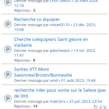
Dernier message par
Cricri 38850
«
26 mars 2024,
12:18
Réponses :
3
Recherche co équipier
Dernier message par
vince43110
«
23 déc. 2023,
19:08
Cherche coéquipiers Saint geoire en
Valdaine
Dernier message par
patschwartz
«
13 oct. 2023,
11:47
Réponses :
8
Sorties VTT Mont
Saxonnex/Brizon/Bonneville
Dernier message par
omd
«
01 août 2023, 19:44
recherche rider pour sortie sur le Saleve (pas
de DH)
Dernier message par
matt.brrs
«
22 juil. 2023, 23:54
Réponses :
19
1
2