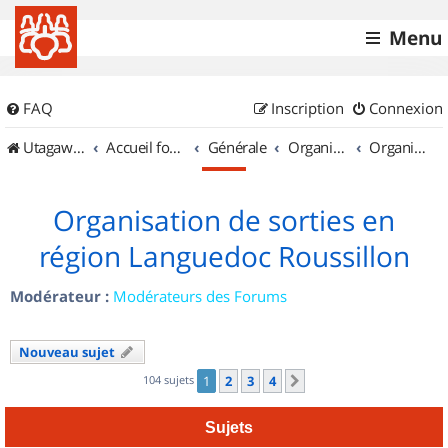
Menu
FAQ
Inscription
Connexion
UtagawaVTT (Randos VTT et VTTAE avec traces GPS)
Accueil forum
Générale
Organisation de sorties & Recherche de partenaires
Organisation de sorties en région Languedoc Roussillon
Organisation de sorties en
région Languedoc Roussillon
Modérateur :
Modérateurs des Forums
Nouveau sujet
104 sujets
1
2
3
4
Suivant
Sujets