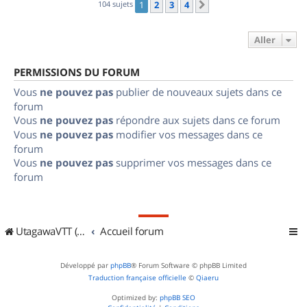
104 sujets
1
2
3
4
Suivant
Aller
PERMISSIONS DU FORUM
Vous
ne pouvez pas
publier de nouveaux sujets dans ce
forum
Vous
ne pouvez pas
répondre aux sujets dans ce forum
Vous
ne pouvez pas
modifier vos messages dans ce
forum
Vous
ne pouvez pas
supprimer vos messages dans ce
forum
UtagawaVTT (Randos VTT et VTTAE avec traces GPS)
Accueil forum
Développé par
phpBB
® Forum Software © phpBB Limited
Traduction française officielle
©
Qiaeru
Optimized by:
phpBB SEO