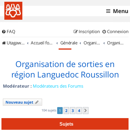
Menu
FAQ
Inscription
Connexion
UtagawaVTT (Randos VTT et VTTAE avec traces GPS)
Accueil forum
Générale
Organisation de sorties & Recherche de partenaires
Organisation de sorties en région Languedoc Roussillon
Organisation de sorties en
région Languedoc Roussillon
Modérateur :
Modérateurs des Forums
Nouveau sujet
104 sujets
1
2
3
4
Suivant
Sujets