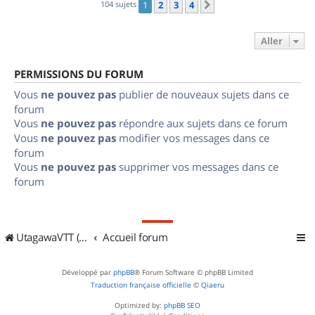
104 sujets
1
2
3
4
Suivant
Aller
PERMISSIONS DU FORUM
Vous
ne pouvez pas
publier de nouveaux sujets dans ce
forum
Vous
ne pouvez pas
répondre aux sujets dans ce forum
Vous
ne pouvez pas
modifier vos messages dans ce
forum
Vous
ne pouvez pas
supprimer vos messages dans ce
forum
UtagawaVTT (Randos VTT et VTTAE avec traces GPS)
Accueil forum
Développé par
phpBB
® Forum Software © phpBB Limited
Traduction française officielle
©
Qiaeru
Optimized by:
phpBB SEO