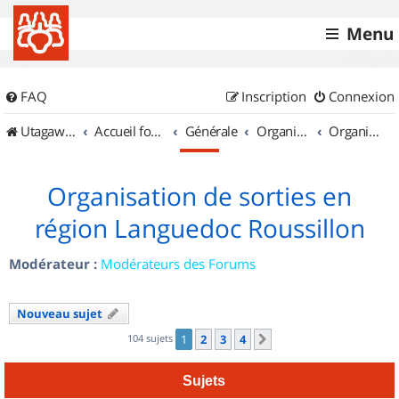
Menu
FAQ
Inscription
Connexion
UtagawaVTT (Randos VTT et VTTAE avec traces GPS)
Accueil forum
Générale
Organisation de sorties & Recherche de partenaires
Organisation de sorties en région Languedoc Roussillon
Organisation de sorties en
région Languedoc Roussillon
Modérateur :
Modérateurs des Forums
Nouveau sujet
104 sujets
1
2
3
4
Suivant
Sujets