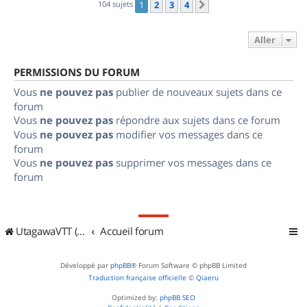
104 sujets
1
2
3
4
Suivant
Aller
PERMISSIONS DU FORUM
Vous
ne pouvez pas
publier de nouveaux sujets dans ce
forum
Vous
ne pouvez pas
répondre aux sujets dans ce forum
Vous
ne pouvez pas
modifier vos messages dans ce
forum
Vous
ne pouvez pas
supprimer vos messages dans ce
forum
UtagawaVTT (Randos VTT et VTTAE avec traces GPS)
Accueil forum
Développé par
phpBB
® Forum Software © phpBB Limited
Traduction française officielle
©
Qiaeru
Optimized by:
phpBB SEO