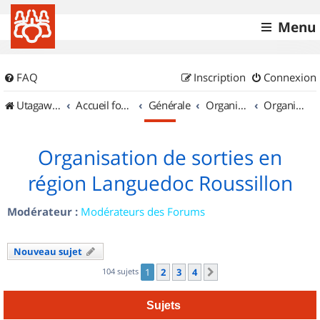
Menu
FAQ
Inscription
Connexion
UtagawaVTT (Randos VTT et VTTAE avec traces GPS)
Accueil forum
Générale
Organisation de sorties & Recherche de partenaires
Organisation de sorties en région Languedoc Roussillon
Organisation de sorties en
région Languedoc Roussillon
Modérateur :
Modérateurs des Forums
Nouveau sujet
104 sujets
1
2
3
4
Suivant
Sujets