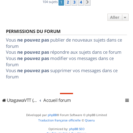
104 sujets
1
2
3
4
Suivant
Aller
PERMISSIONS DU FORUM
Vous
ne pouvez pas
publier de nouveaux sujets dans ce
forum
Vous
ne pouvez pas
répondre aux sujets dans ce forum
Vous
ne pouvez pas
modifier vos messages dans ce
forum
Vous
ne pouvez pas
supprimer vos messages dans ce
forum
UtagawaVTT (Randos VTT et VTTAE avec traces GPS)
Accueil forum
Développé par
phpBB
® Forum Software © phpBB Limited
Traduction française officielle
©
Qiaeru
Optimized by:
phpBB SEO