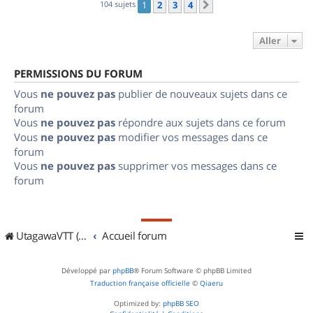
104 sujets
1
2
3
4
Suivant
Aller
PERMISSIONS DU FORUM
Vous
ne pouvez pas
publier de nouveaux sujets dans ce
forum
Vous
ne pouvez pas
répondre aux sujets dans ce forum
Vous
ne pouvez pas
modifier vos messages dans ce
forum
Vous
ne pouvez pas
supprimer vos messages dans ce
forum
UtagawaVTT (Randos VTT et VTTAE avec traces GPS)
Accueil forum
Développé par
phpBB
® Forum Software © phpBB Limited
Traduction française officielle
©
Qiaeru
Optimized by:
phpBB SEO