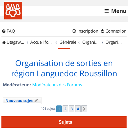
Menu
FAQ
Inscription
Connexion
UtagawaVTT (Randos VTT et VTTAE avec traces GPS)
Accueil forum
Générale
Organisation de sorties & Recherche de partenaires
Organisation de sorties en région Languedoc Roussillon
Organisation de sorties en
région Languedoc Roussillon
Modérateur :
Modérateurs des Forums
Nouveau sujet
104 sujets
1
2
3
4
Suivant
Sujets