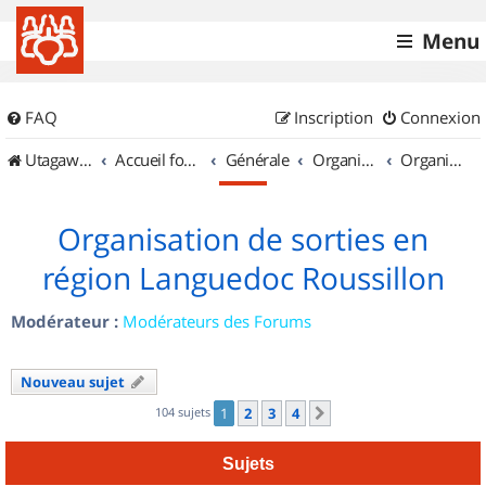
Menu
FAQ
Inscription
Connexion
UtagawaVTT (Randos VTT et VTTAE avec traces GPS)
Accueil forum
Générale
Organisation de sorties & Recherche de partenaires
Organisation de sorties en région Languedoc Roussillon
Organisation de sorties en
région Languedoc Roussillon
Modérateur :
Modérateurs des Forums
Nouveau sujet
104 sujets
1
2
3
4
Suivant
Sujets