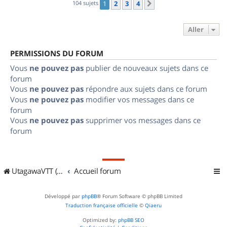
104 sujets
1
2
3
4
Suivant
Aller
PERMISSIONS DU FORUM
Vous
ne pouvez pas
publier de nouveaux sujets dans ce
forum
Vous
ne pouvez pas
répondre aux sujets dans ce forum
Vous
ne pouvez pas
modifier vos messages dans ce
forum
Vous
ne pouvez pas
supprimer vos messages dans ce
forum
UtagawaVTT (Randos VTT et VTTAE avec traces GPS)
Accueil forum
Développé par
phpBB
® Forum Software © phpBB Limited
Traduction française officielle
©
Qiaeru
Optimized by:
phpBB SEO