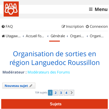
Menu
FAQ
Inscription
Connexion
UtagawaVTT (Randos VTT et VTTAE avec traces GPS)
Accueil forum
Générale
Organisation de sorties & Recherche de partenaires
Organisation de sorties en région Languedoc Roussillon
Organisation de sorties en
région Languedoc Roussillon
Modérateur :
Modérateurs des Forums
Nouveau sujet
104 sujets
1
2
3
4
Suivant
Sujets