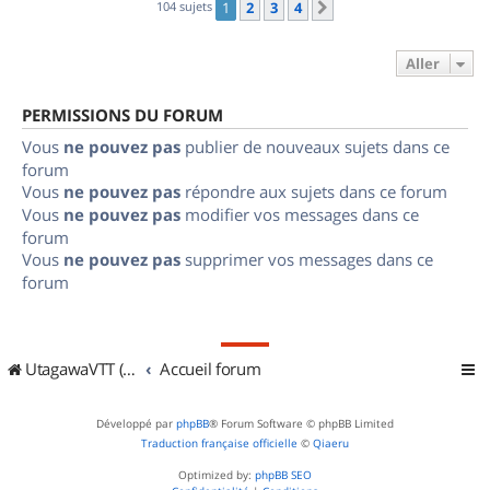
104 sujets
1
2
3
4
Suivant
Aller
PERMISSIONS DU FORUM
Vous
ne pouvez pas
publier de nouveaux sujets dans ce
forum
Vous
ne pouvez pas
répondre aux sujets dans ce forum
Vous
ne pouvez pas
modifier vos messages dans ce
forum
Vous
ne pouvez pas
supprimer vos messages dans ce
forum
UtagawaVTT (Randos VTT et VTTAE avec traces GPS)
Accueil forum
Développé par
phpBB
® Forum Software © phpBB Limited
Traduction française officielle
©
Qiaeru
Optimized by:
phpBB SEO