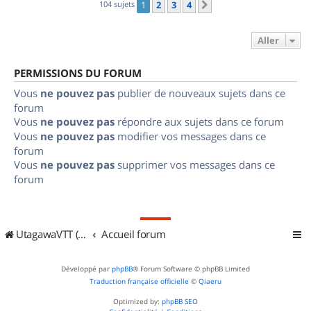
104 sujets
1
2
3
4
Suivant
Aller
PERMISSIONS DU FORUM
Vous
ne pouvez pas
publier de nouveaux sujets dans ce
forum
Vous
ne pouvez pas
répondre aux sujets dans ce forum
Vous
ne pouvez pas
modifier vos messages dans ce
forum
Vous
ne pouvez pas
supprimer vos messages dans ce
forum
UtagawaVTT (Randos VTT et VTTAE avec traces GPS)
Accueil forum
Développé par
phpBB
® Forum Software © phpBB Limited
Traduction française officielle
©
Qiaeru
Optimized by:
phpBB SEO