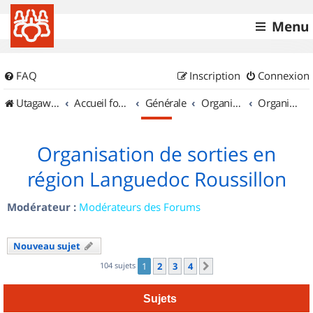
Menu
FAQ
Inscription
Connexion
UtagawaVTT (Randos VTT et VTTAE avec traces GPS)
Accueil forum
Générale
Organisation de sorties & Recherche de partenaires
Organisation de sorties en région Languedoc Roussillon
Organisation de sorties en
région Languedoc Roussillon
Modérateur :
Modérateurs des Forums
Nouveau sujet
104 sujets
1
2
3
4
Suivant
Sujets