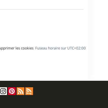
m
s
e
e
a
s
g
s
e
a
g
e
upprimer les cookies
Fuseau horaire sur
UTC+02:00