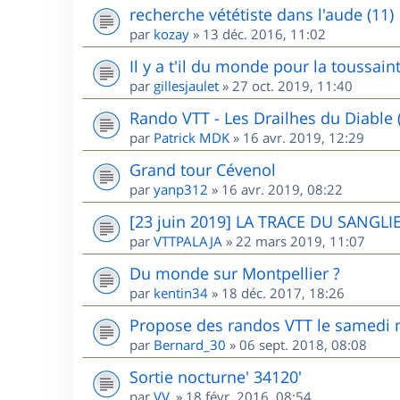
recherche vététiste dans l'aude (11)
par
kozay
»
13 déc. 2016, 11:02
Il y a t'il du monde pour la toussai
par
gillesjaulet
»
27 oct. 2019, 11:40
Rando VTT - Les Drailhes du Diable 
par
Patrick MDK
»
16 avr. 2019, 12:29
Grand tour Cévenol
par
yanp312
»
16 avr. 2019, 08:22
[23 juin 2019] LA TRACE DU SANGLIE
par
VTTPALAJA
»
22 mars 2019, 11:07
Du monde sur Montpellier ?
par
kentin34
»
18 déc. 2017, 18:26
Propose des randos VTT le samedi m
par
Bernard_30
»
06 sept. 2018, 08:08
Sortie nocturne' 34120'
par
VV.
»
18 févr. 2016, 08:54