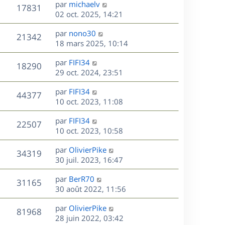
D
par
michaelv
n
V
17831
e
e
02 oct. 2025, 14:21
i
r
u
e
s
D
par
nono30
n
r
V
21342
e
e
18 mars 2025, 10:14
i
m
r
u
e
e
s
D
par
FIFI34
n
r
V
s
18290
e
e
29 oct. 2024, 23:51
i
m
s
r
u
e
e
a
s
D
par
FIFI34
n
r
V
s
44377
g
e
e
10 oct. 2023, 11:08
i
m
s
e
r
u
e
e
a
s
D
par
FIFI34
n
r
V
s
22507
g
e
e
10 oct. 2023, 10:58
i
m
s
e
r
u
e
e
a
s
D
par
OlivierPike
n
r
V
s
34319
g
e
e
30 juil. 2023, 16:47
i
m
s
e
r
u
e
e
a
s
D
par
BerR70
n
r
V
s
31165
g
e
e
30 août 2022, 11:56
i
m
s
e
r
u
e
e
a
s
D
par
OlivierPike
n
r
V
s
81968
g
e
e
28 juin 2022, 03:42
i
m
s
e