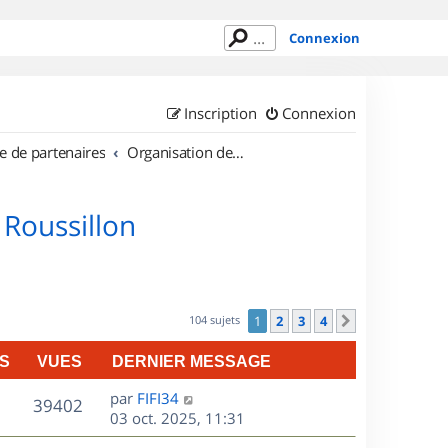
Connexion
Inscription
Connexion
e de partenaires
Organisation de sorties en région Languedoc Roussillon
 Roussillon
104 sujets
1
2
3
4
Suivant
S
VUES
DERNIER MESSAGE
D
par
FIFI34
V
39402
e
03 oct. 2025, 11:31
r
u