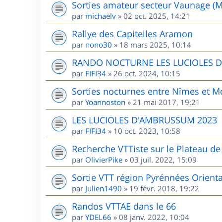
Sorties amateur secteur Vaunage (M
par
michaelv
»
02 oct. 2025, 14:21
Rallye des Capitelles Aramon
par
nono30
»
18 mars 2025, 10:14
RANDO NOCTURNE LES LUCIOLES 
par
FIFI34
»
26 oct. 2024, 10:15
Sorties nocturnes entre Nîmes et Mo
par
Yoannoston
»
21 mai 2017, 19:21
LES LUCIOLES D'AMBRUSSUM 2023
par
FIFI34
»
10 oct. 2023, 10:58
Recherche VTTiste sur le Plateau de 
par
OlivierPike
»
03 juil. 2022, 15:09
Sortie VTT région Pyrénnées Orient
par
Julien1490
»
19 févr. 2018, 19:22
Randos VTTAE dans le 66
par
YDEL66
»
08 janv. 2022, 10:04