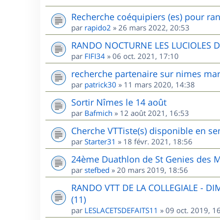
Recherche coéquipiers (es) pour ran
par
rapido2
»
26 mars 2022, 20:53
RANDO NOCTURNE LES LUCIOLES 
par
FIFI34
»
06 oct. 2021, 17:10
recherche partenaire sur nimes mar
par
patrick30
»
11 mars 2020, 14:38
Sortir Nîmes le 14 août
par
Bafmich
»
12 août 2021, 16:53
Cherche VTTiste(s) disponible en sem
par
Starter31
»
18 févr. 2021, 18:56
24ème Duathlon de St Genies des M
par
stefbed
»
20 mars 2019, 18:56
RANDO VTT DE LA COLLEGIALE - D
(11)
par
LESLACETSDEFAITS11
»
09 oct. 2019, 1