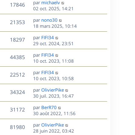
D
par
michaelv
n
V
17846
e
e
02 oct. 2025, 14:21
i
r
u
e
s
D
par
nono30
n
r
V
21353
e
e
18 mars 2025, 10:14
i
m
r
u
e
e
s
D
par
FIFI34
n
r
V
s
18297
e
e
29 oct. 2024, 23:51
i
m
s
r
u
e
e
a
s
D
par
FIFI34
n
r
V
s
44385
g
e
e
10 oct. 2023, 11:08
i
m
s
e
r
u
e
e
a
s
D
par
FIFI34
n
r
V
s
22512
g
e
e
10 oct. 2023, 10:58
i
m
s
e
r
u
e
e
a
s
D
par
OlivierPike
n
r
V
s
34324
g
e
e
30 juil. 2023, 16:47
i
m
s
e
r
u
e
e
a
s
D
par
BerR70
n
r
V
s
31172
g
e
e
30 août 2022, 11:56
i
m
s
e
r
u
e
e
a
s
D
par
OlivierPike
n
r
V
s
81980
g
e
e
28 juin 2022, 03:42
i
m
s
e