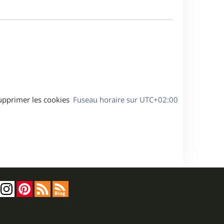
m
s
e
e
a
s
g
s
e
a
g
e
upprimer les cookies
Fuseau horaire sur
UTC+02:00