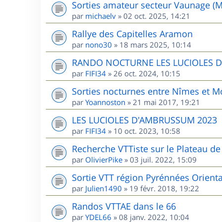
Sorties amateur secteur Vaunage (M
par
michaelv
»
02 oct. 2025, 14:21
Rallye des Capitelles Aramon
par
nono30
»
18 mars 2025, 10:14
RANDO NOCTURNE LES LUCIOLES 
par
FIFI34
»
26 oct. 2024, 10:15
Sorties nocturnes entre Nîmes et Mo
par
Yoannoston
»
21 mai 2017, 19:21
LES LUCIOLES D'AMBRUSSUM 2023
par
FIFI34
»
10 oct. 2023, 10:58
Recherche VTTiste sur le Plateau de 
par
OlivierPike
»
03 juil. 2022, 15:09
Sortie VTT région Pyrénnées Orient
par
Julien1490
»
19 févr. 2018, 19:22
Randos VTTAE dans le 66
par
YDEL66
»
08 janv. 2022, 10:04