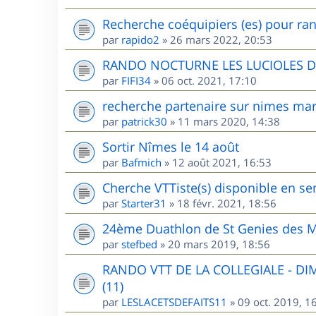
Recherche coéquipiers (es) pour ran
par
rapido2
»
26 mars 2022, 20:53
RANDO NOCTURNE LES LUCIOLES 
par
FIFI34
»
06 oct. 2021, 17:10
recherche partenaire sur nimes mar
par
patrick30
»
11 mars 2020, 14:38
Sortir Nîmes le 14 août
par
Bafmich
»
12 août 2021, 16:53
Cherche VTTiste(s) disponible en sem
par
Starter31
»
18 févr. 2021, 18:56
24ème Duathlon de St Genies des M
par
stefbed
»
20 mars 2019, 18:56
RANDO VTT DE LA COLLEGIALE - D
(11)
par
LESLACETSDEFAITS11
»
09 oct. 2019, 1