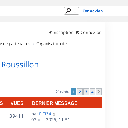
Connexion
Inscription
Connexion
e de partenaires
Organisation de sorties en région Languedoc Roussillon
 Roussillon
104 sujets
1
2
3
4
Suivant
S
VUES
DERNIER MESSAGE
D
par
FIFI34
V
39411
e
03 oct. 2025, 11:31
r
u