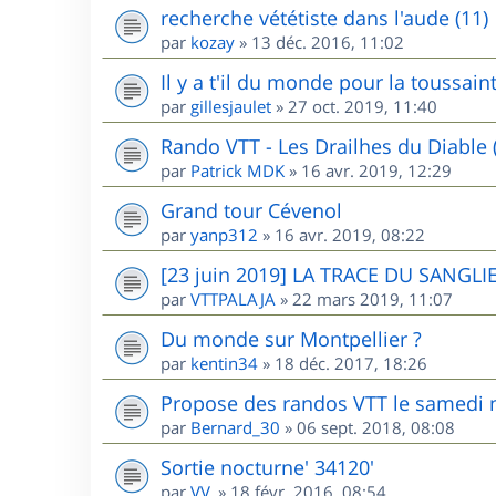
recherche vététiste dans l'aude (11)
par
kozay
»
13 déc. 2016, 11:02
Il y a t'il du monde pour la toussai
par
gillesjaulet
»
27 oct. 2019, 11:40
Rando VTT - Les Drailhes du Diable 
par
Patrick MDK
»
16 avr. 2019, 12:29
Grand tour Cévenol
par
yanp312
»
16 avr. 2019, 08:22
[23 juin 2019] LA TRACE DU SANGLIE
par
VTTPALAJA
»
22 mars 2019, 11:07
Du monde sur Montpellier ?
par
kentin34
»
18 déc. 2017, 18:26
Propose des randos VTT le samedi m
par
Bernard_30
»
06 sept. 2018, 08:08
Sortie nocturne' 34120'
par
VV.
»
18 févr. 2016, 08:54