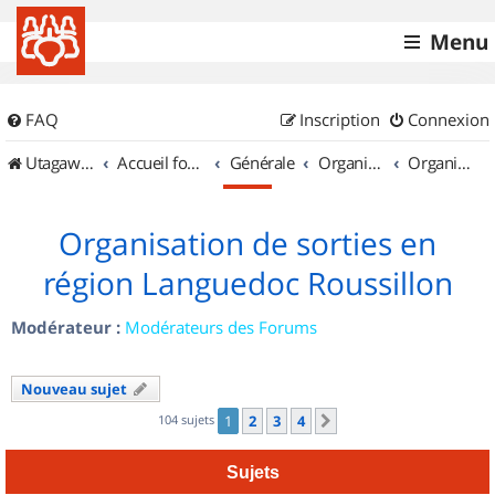
Menu
FAQ
Inscription
Connexion
UtagawaVTT (Randos VTT et VTTAE avec traces GPS)
Accueil forum
Générale
Organisation de sorties & Recherche de partenaires
Organisation de sorties en région Languedoc Roussillon
Organisation de sorties en
région Languedoc Roussillon
Modérateur :
Modérateurs des Forums
Nouveau sujet
104 sujets
1
2
3
4
Suivant
Sujets