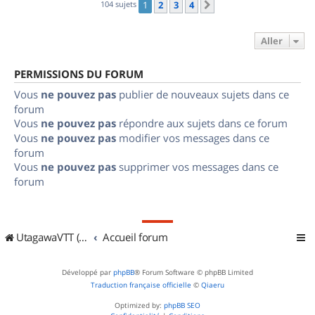
104 sujets
1
2
3
4
Suivant
Aller
PERMISSIONS DU FORUM
Vous
ne pouvez pas
publier de nouveaux sujets dans ce
forum
Vous
ne pouvez pas
répondre aux sujets dans ce forum
Vous
ne pouvez pas
modifier vos messages dans ce
forum
Vous
ne pouvez pas
supprimer vos messages dans ce
forum
UtagawaVTT (Randos VTT et VTTAE avec traces GPS)
Accueil forum
Développé par
phpBB
® Forum Software © phpBB Limited
Traduction française officielle
©
Qiaeru
Optimized by:
phpBB SEO