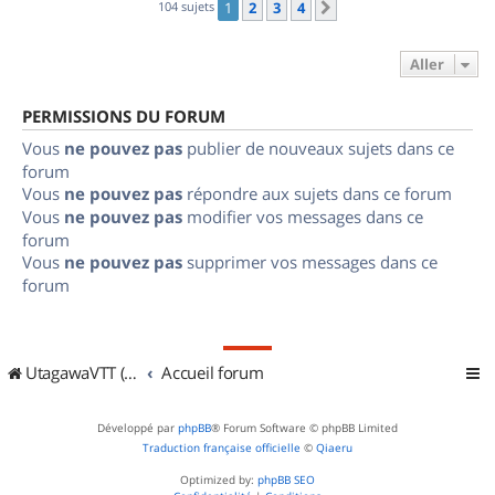
104 sujets
1
2
3
4
Suivant
Aller
PERMISSIONS DU FORUM
Vous
ne pouvez pas
publier de nouveaux sujets dans ce
forum
Vous
ne pouvez pas
répondre aux sujets dans ce forum
Vous
ne pouvez pas
modifier vos messages dans ce
forum
Vous
ne pouvez pas
supprimer vos messages dans ce
forum
UtagawaVTT (Randos VTT et VTTAE avec traces GPS)
Accueil forum
Développé par
phpBB
® Forum Software © phpBB Limited
Traduction française officielle
©
Qiaeru
Optimized by:
phpBB SEO