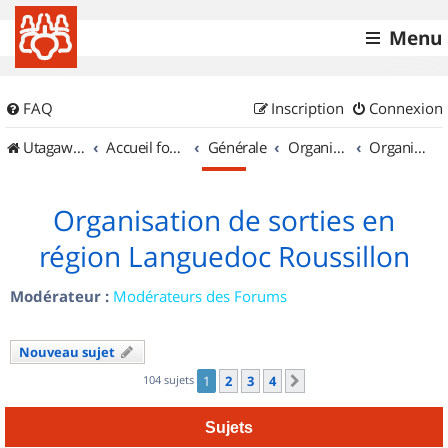
Menu
FAQ
Inscription
Connexion
UtagawaVTT (Randos VTT et VTTAE avec traces GPS)
Accueil forum
Générale
Organisation de sorties & Recherche de partenaires
Organisation de sorties en région Languedoc Roussillon
Organisation de sorties en
région Languedoc Roussillon
Modérateur :
Modérateurs des Forums
Nouveau sujet
104 sujets
1
2
3
4
Suivant
Sujets