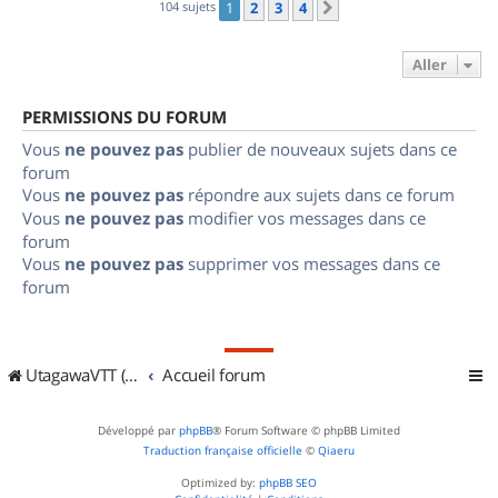
104 sujets
1
2
3
4
Suivant
Aller
PERMISSIONS DU FORUM
Vous
ne pouvez pas
publier de nouveaux sujets dans ce
forum
Vous
ne pouvez pas
répondre aux sujets dans ce forum
Vous
ne pouvez pas
modifier vos messages dans ce
forum
Vous
ne pouvez pas
supprimer vos messages dans ce
forum
UtagawaVTT (Randos VTT et VTTAE avec traces GPS)
Accueil forum
Développé par
phpBB
® Forum Software © phpBB Limited
Traduction française officielle
©
Qiaeru
Optimized by:
phpBB SEO