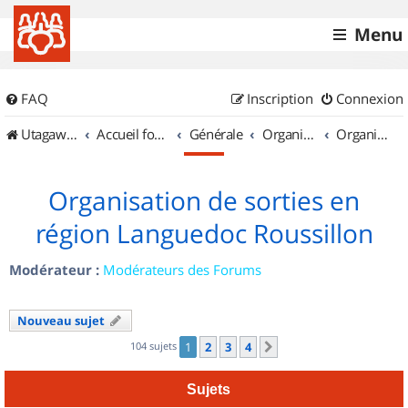
Menu
FAQ
Inscription
Connexion
UtagawaVTT (Randos VTT et VTTAE avec traces GPS)
Accueil forum
Générale
Organisation de sorties & Recherche de partenaires
Organisation de sorties en région Languedoc Roussillon
Organisation de sorties en
région Languedoc Roussillon
Modérateur :
Modérateurs des Forums
Nouveau sujet
104 sujets
1
2
3
4
Suivant
Sujets