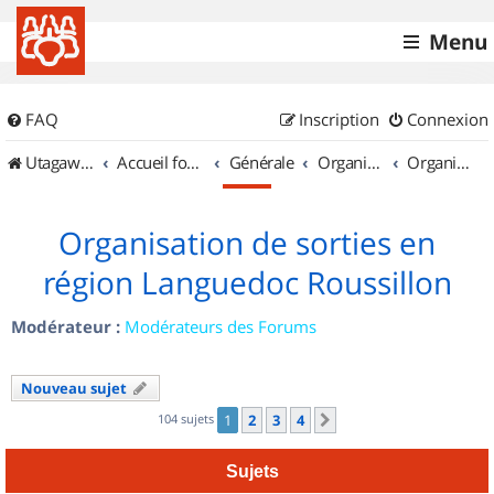
Menu
FAQ
Inscription
Connexion
UtagawaVTT (Randos VTT et VTTAE avec traces GPS)
Accueil forum
Générale
Organisation de sorties & Recherche de partenaires
Organisation de sorties en région Languedoc Roussillon
Organisation de sorties en
région Languedoc Roussillon
Modérateur :
Modérateurs des Forums
Nouveau sujet
104 sujets
1
2
3
4
Suivant
Sujets