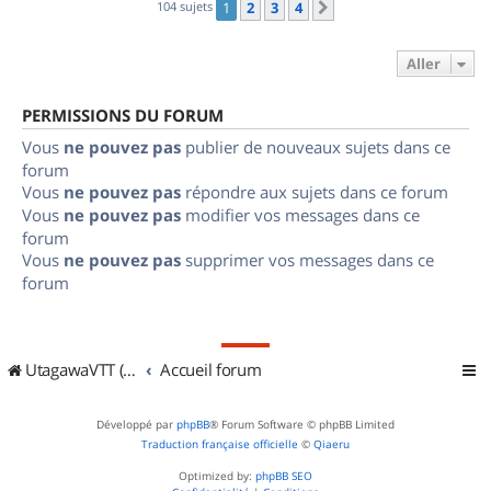
104 sujets
1
2
3
4
Suivant
Aller
PERMISSIONS DU FORUM
Vous
ne pouvez pas
publier de nouveaux sujets dans ce
forum
Vous
ne pouvez pas
répondre aux sujets dans ce forum
Vous
ne pouvez pas
modifier vos messages dans ce
forum
Vous
ne pouvez pas
supprimer vos messages dans ce
forum
UtagawaVTT (Randos VTT et VTTAE avec traces GPS)
Accueil forum
Développé par
phpBB
® Forum Software © phpBB Limited
Traduction française officielle
©
Qiaeru
Optimized by:
phpBB SEO