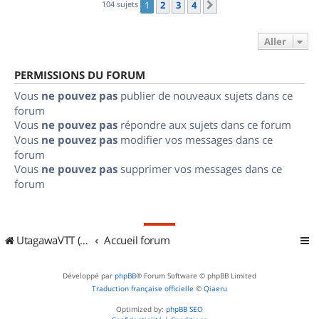
104 sujets
1
2
3
4
Suivant
Aller
PERMISSIONS DU FORUM
Vous
ne pouvez pas
publier de nouveaux sujets dans ce
forum
Vous
ne pouvez pas
répondre aux sujets dans ce forum
Vous
ne pouvez pas
modifier vos messages dans ce
forum
Vous
ne pouvez pas
supprimer vos messages dans ce
forum
UtagawaVTT (Randos VTT et VTTAE avec traces GPS)
Accueil forum
Développé par
phpBB
® Forum Software © phpBB Limited
Traduction française officielle
©
Qiaeru
Optimized by:
phpBB SEO