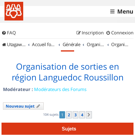
Menu
FAQ
Inscription
Connexion
UtagawaVTT (Randos VTT et VTTAE avec traces GPS)
Accueil forum
Générale
Organisation de sorties & Recherche de partenaires
Organisation de sorties en région Languedoc Roussillon
Organisation de sorties en
région Languedoc Roussillon
Modérateur :
Modérateurs des Forums
Nouveau sujet
104 sujets
1
2
3
4
Suivant
Sujets