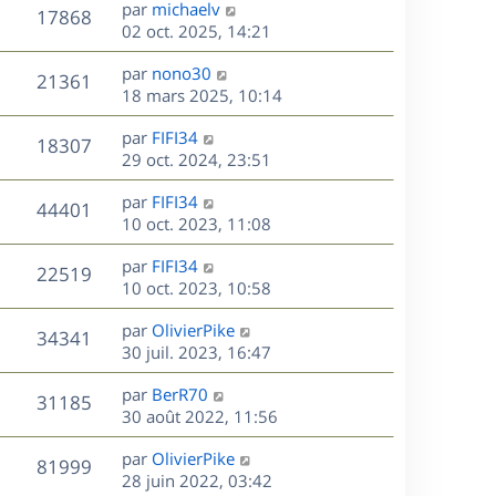
D
par
michaelv
n
V
17868
e
e
02 oct. 2025, 14:21
i
r
u
e
s
D
par
nono30
n
r
V
21361
e
e
18 mars 2025, 10:14
i
m
r
u
e
e
s
D
par
FIFI34
n
r
V
s
18307
e
e
29 oct. 2024, 23:51
i
m
s
r
u
e
e
a
s
D
par
FIFI34
n
r
V
s
44401
g
e
e
10 oct. 2023, 11:08
i
m
s
e
r
u
e
e
a
s
D
par
FIFI34
n
r
V
s
22519
g
e
e
10 oct. 2023, 10:58
i
m
s
e
r
u
e
e
a
s
D
par
OlivierPike
n
r
V
s
34341
g
e
e
30 juil. 2023, 16:47
i
m
s
e
r
u
e
e
a
s
D
par
BerR70
n
r
V
s
31185
g
e
e
30 août 2022, 11:56
i
m
s
e
r
u
e
e
a
s
D
par
OlivierPike
n
r
V
s
81999
g
e
e
28 juin 2022, 03:42
i
m
s
e