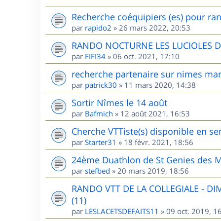
Recherche coéquipiers (es) pour ran
par
rapido2
»
26 mars 2022, 20:53
RANDO NOCTURNE LES LUCIOLES 
par
FIFI34
»
06 oct. 2021, 17:10
recherche partenaire sur nimes mar
par
patrick30
»
11 mars 2020, 14:38
Sortir Nîmes le 14 août
par
Bafmich
»
12 août 2021, 16:53
Cherche VTTiste(s) disponible en sem
par
Starter31
»
18 févr. 2021, 18:56
24ème Duathlon de St Genies des M
par
stefbed
»
20 mars 2019, 18:56
RANDO VTT DE LA COLLEGIALE - D
(11)
par
LESLACETSDEFAITS11
»
09 oct. 2019, 1