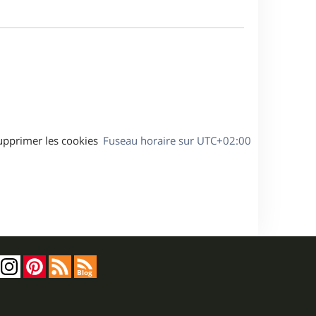
m
s
e
e
a
s
g
s
e
a
g
e
upprimer les cookies
Fuseau horaire sur
UTC+02:00