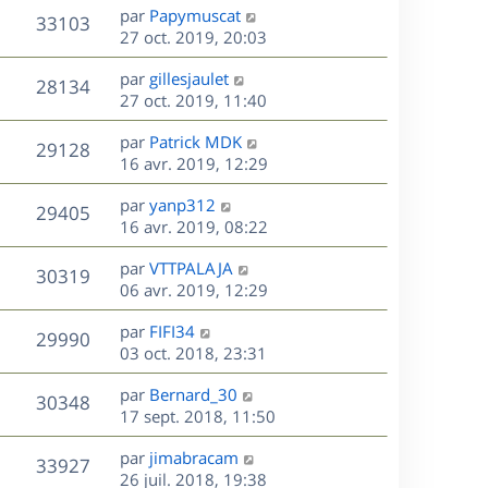
e
i
m
D
par
Papymuscat
s
e
V
33103
e
e
e
27 oct. 2019, 20:03
a
s
r
s
r
u
g
m
D
par
gillesjaulet
s
n
e
V
28134
e
e
e
27 oct. 2019, 11:40
a
i
s
r
u
g
e
s
D
par
Patrick MDK
s
n
e
r
V
29128
e
e
16 avr. 2019, 12:29
a
i
m
r
u
g
e
e
s
D
par
yanp312
n
e
r
V
s
29405
e
e
16 avr. 2019, 08:22
i
m
s
r
u
e
e
a
s
D
par
VTTPALAJA
n
r
V
s
30319
g
e
e
06 avr. 2019, 12:29
i
m
s
e
r
u
e
e
a
s
D
par
FIFI34
n
r
V
s
29990
g
e
e
03 oct. 2018, 23:31
i
m
s
e
r
u
e
e
a
s
D
par
Bernard_30
n
r
V
s
30348
g
e
e
17 sept. 2018, 11:50
i
m
s
e
r
u
e
e
a
s
D
par
jimabracam
n
r
V
s
33927
g
e
e
26 juil. 2018, 19:38
i
m
s
e