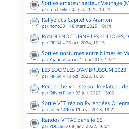
Sorties amateur secteur Vaunage (M
par
michaelv
»
02 oct. 2025, 14:21
Rallye des Capitelles Aramon
par
nono30
»
18 mars 2025, 10:14
RANDO NOCTURNE LES LUCIOLES 
par
FIFI34
»
26 oct. 2024, 10:15
Sorties nocturnes entre Nîmes et Mo
par
Yoannoston
»
21 mai 2017, 19:21
LES LUCIOLES D'AMBRUSSUM 2023
par
FIFI34
»
10 oct. 2023, 10:58
Recherche VTTiste sur le Plateau de 
par
OlivierPike
»
03 juil. 2022, 15:09
Sortie VTT région Pyrénnées Orient
par
Julien1490
»
19 févr. 2018, 19:22
Randos VTTAE dans le 66
par
YDEL66
»
08 janv. 2022, 10:04