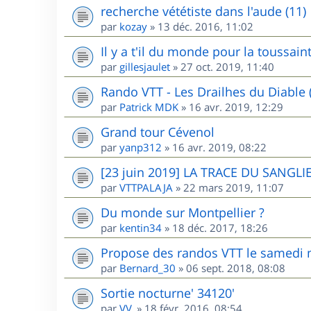
recherche vététiste dans l'aude (11)
par
kozay
»
13 déc. 2016, 11:02
Il y a t'il du monde pour la toussai
par
gillesjaulet
»
27 oct. 2019, 11:40
Rando VTT - Les Drailhes du Diable 
par
Patrick MDK
»
16 avr. 2019, 12:29
Grand tour Cévenol
par
yanp312
»
16 avr. 2019, 08:22
[23 juin 2019] LA TRACE DU SANGLIE
par
VTTPALAJA
»
22 mars 2019, 11:07
Du monde sur Montpellier ?
par
kentin34
»
18 déc. 2017, 18:26
Propose des randos VTT le samedi m
par
Bernard_30
»
06 sept. 2018, 08:08
Sortie nocturne' 34120'
par
VV.
»
18 févr. 2016, 08:54