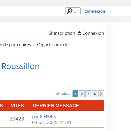
Connexion
Inscription
Connexion
e de partenaires
Organisation de sorties en région Languedoc Roussillon
 Roussillon
104 sujets
1
2
3
4
Suivant
S
VUES
DERNIER MESSAGE
D
par
FIFI34
V
39423
e
03 oct. 2025, 11:31
r
u