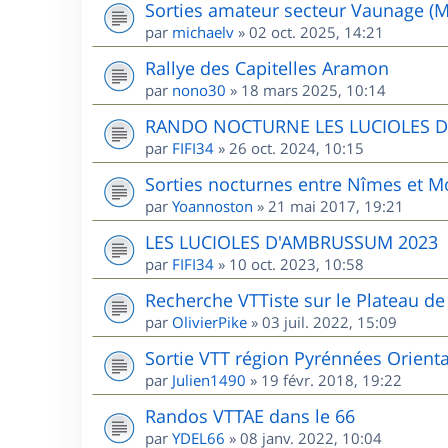
Sorties amateur secteur Vaunage (M
par
michaelv
»
02 oct. 2025, 14:21
Rallye des Capitelles Aramon
par
nono30
»
18 mars 2025, 10:14
RANDO NOCTURNE LES LUCIOLES 
par
FIFI34
»
26 oct. 2024, 10:15
Sorties nocturnes entre Nîmes et Mo
par
Yoannoston
»
21 mai 2017, 19:21
LES LUCIOLES D'AMBRUSSUM 2023
par
FIFI34
»
10 oct. 2023, 10:58
Recherche VTTiste sur le Plateau de 
par
OlivierPike
»
03 juil. 2022, 15:09
Sortie VTT région Pyrénnées Orient
par
Julien1490
»
19 févr. 2018, 19:22
Randos VTTAE dans le 66
par
YDEL66
»
08 janv. 2022, 10:04