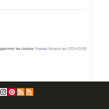
m
s
e
e
a
s
g
s
e
a
g
e
upprimer les cookies
Fuseau horaire sur
UTC+02:00