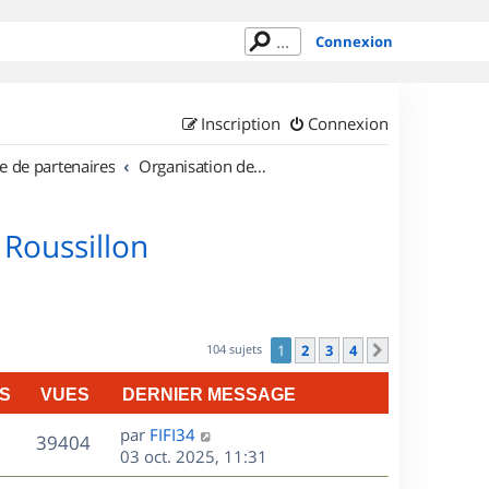
Connexion
Inscription
Connexion
e de partenaires
Organisation de sorties en région Languedoc Roussillon
 Roussillon
104 sujets
1
2
3
4
Suivant
S
VUES
DERNIER MESSAGE
D
par
FIFI34
V
39404
e
03 oct. 2025, 11:31
r
u