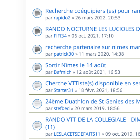
Recherche coéquipiers (es) pour ran
par
rapido2
»
26 mars 2022, 20:53
RANDO NOCTURNE LES LUCIOLES 
par
FIFI34
»
06 oct. 2021, 17:10
recherche partenaire sur nimes mar
par
patrick30
»
11 mars 2020, 14:38
Sortir Nîmes le 14 août
par
Bafmich
»
12 août 2021, 16:53
Cherche VTTiste(s) disponible en sem
par
Starter31
»
18 févr. 2021, 18:56
24ème Duathlon de St Genies des M
par
stefbed
»
20 mars 2019, 18:56
RANDO VTT DE LA COLLEGIALE - D
(11)
par
LESLACETSDEFAITS11
»
09 oct. 2019, 1