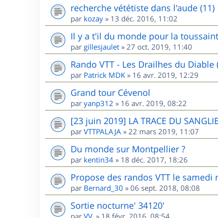
recherche vététiste dans l'aude (11)
par
kozay
»
13 déc. 2016, 11:02
Il y a t'il du monde pour la toussai
par
gillesjaulet
»
27 oct. 2019, 11:40
Rando VTT - Les Drailhes du Diable 
par
Patrick MDK
»
16 avr. 2019, 12:29
Grand tour Cévenol
par
yanp312
»
16 avr. 2019, 08:22
[23 juin 2019] LA TRACE DU SANGLIE
par
VTTPALAJA
»
22 mars 2019, 11:07
Du monde sur Montpellier ?
par
kentin34
»
18 déc. 2017, 18:26
Propose des randos VTT le samedi m
par
Bernard_30
»
06 sept. 2018, 08:08
Sortie nocturne' 34120'
par
VV.
»
18 févr. 2016, 08:54