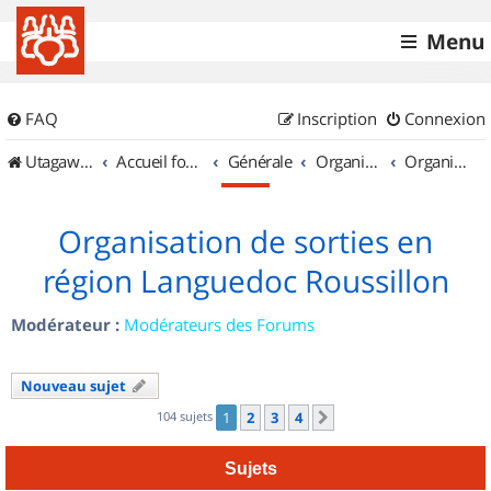
Menu
FAQ
Inscription
Connexion
UtagawaVTT (Randos VTT et VTTAE avec traces GPS)
Accueil forum
Générale
Organisation de sorties & Recherche de partenaires
Organisation de sorties en région Languedoc Roussillon
Organisation de sorties en
région Languedoc Roussillon
Modérateur :
Modérateurs des Forums
Nouveau sujet
104 sujets
1
2
3
4
Suivant
Sujets