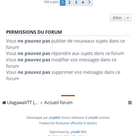
104 sujets
1
2
3
4
Suivant
Aller
PERMISSIONS DU FORUM
Vous
ne pouvez pas
publier de nouveaux sujets dans ce
forum
Vous
ne pouvez pas
répondre aux sujets dans ce forum
Vous
ne pouvez pas
modifier vos messages dans ce
forum
Vous
ne pouvez pas
supprimer vos messages dans ce
forum
UtagawaVTT (Randos VTT et VTTAE avec traces GPS)
Accueil forum
Développé par
phpBB
® Forum Software © phpBB Limited
Traduction française officielle
©
Qiaeru
Optimized by:
phpBB SEO