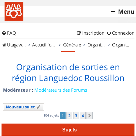
Menu
FAQ
Inscription
Connexion
UtagawaVTT (Randos VTT et VTTAE avec traces GPS)
Accueil forum
Générale
Organisation de sorties & Recherche de partenaires
Organisation de sorties en région Languedoc Roussillon
Organisation de sorties en
région Languedoc Roussillon
Modérateur :
Modérateurs des Forums
Nouveau sujet
104 sujets
1
2
3
4
Suivant
Sujets