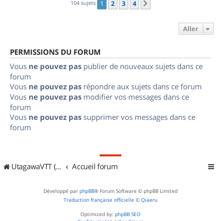
104 sujets
1
2
3
4
Suivant
Aller
PERMISSIONS DU FORUM
Vous
ne pouvez pas
publier de nouveaux sujets dans ce
forum
Vous
ne pouvez pas
répondre aux sujets dans ce forum
Vous
ne pouvez pas
modifier vos messages dans ce
forum
Vous
ne pouvez pas
supprimer vos messages dans ce
forum
UtagawaVTT (Randos VTT et VTTAE avec traces GPS)
Accueil forum
Développé par
phpBB
® Forum Software © phpBB Limited
Traduction française officielle
©
Qiaeru
Optimized by:
phpBB SEO