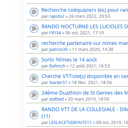
Recherche coéquipiers (es) pour ran
par
rapido2
»
26 mars 2022, 20:53
RANDO NOCTURNE LES LUCIOLES 
par
FIFI34
»
06 oct. 2021, 17:10
recherche partenaire sur nimes mar
par
patrick30
»
11 mars 2020, 14:38
Sortir Nîmes le 14 août
par
Bafmich
»
12 août 2021, 16:53
Cherche VTTiste(s) disponible en sem
par
Starter31
»
18 févr. 2021, 18:56
24ème Duathlon de St Genies des M
par
stefbed
»
20 mars 2019, 18:56
RANDO VTT DE LA COLLEGIALE - D
(11)
par
LESLACETSDEFAITS11
»
09 oct. 2019, 1