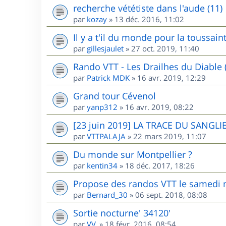
recherche vététiste dans l'aude (11)
par
kozay
»
13 déc. 2016, 11:02
Il y a t'il du monde pour la toussai
par
gillesjaulet
»
27 oct. 2019, 11:40
Rando VTT - Les Drailhes du Diable 
par
Patrick MDK
»
16 avr. 2019, 12:29
Grand tour Cévenol
par
yanp312
»
16 avr. 2019, 08:22
[23 juin 2019] LA TRACE DU SANGLIE
par
VTTPALAJA
»
22 mars 2019, 11:07
Du monde sur Montpellier ?
par
kentin34
»
18 déc. 2017, 18:26
Propose des randos VTT le samedi m
par
Bernard_30
»
06 sept. 2018, 08:08
Sortie nocturne' 34120'
par
VV.
»
18 févr. 2016, 08:54