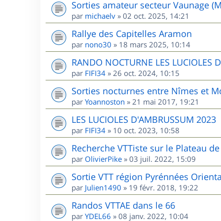
Sorties amateur secteur Vaunage (M
par
michaelv
»
02 oct. 2025, 14:21
Rallye des Capitelles Aramon
par
nono30
»
18 mars 2025, 10:14
RANDO NOCTURNE LES LUCIOLES 
par
FIFI34
»
26 oct. 2024, 10:15
Sorties nocturnes entre Nîmes et Mo
par
Yoannoston
»
21 mai 2017, 19:21
LES LUCIOLES D'AMBRUSSUM 2023
par
FIFI34
»
10 oct. 2023, 10:58
Recherche VTTiste sur le Plateau de 
par
OlivierPike
»
03 juil. 2022, 15:09
Sortie VTT région Pyrénnées Orient
par
Julien1490
»
19 févr. 2018, 19:22
Randos VTTAE dans le 66
par
YDEL66
»
08 janv. 2022, 10:04