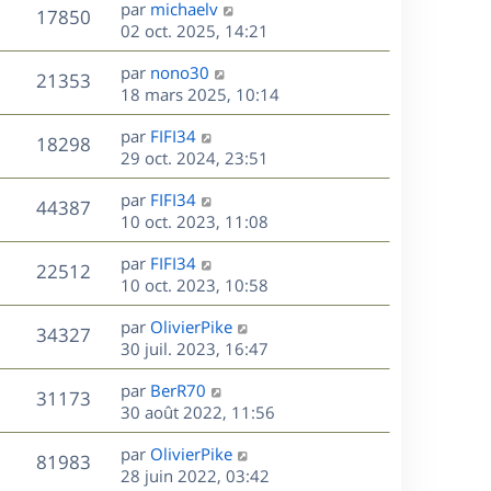
D
par
michaelv
n
V
17850
e
e
02 oct. 2025, 14:21
i
r
u
e
s
D
par
nono30
n
r
V
21353
e
e
18 mars 2025, 10:14
i
m
r
u
e
e
s
D
par
FIFI34
n
r
V
s
18298
e
e
29 oct. 2024, 23:51
i
m
s
r
u
e
e
a
s
D
par
FIFI34
n
r
V
s
44387
g
e
e
10 oct. 2023, 11:08
i
m
s
e
r
u
e
e
a
s
D
par
FIFI34
n
r
V
s
22512
g
e
e
10 oct. 2023, 10:58
i
m
s
e
r
u
e
e
a
s
D
par
OlivierPike
n
r
V
s
34327
g
e
e
30 juil. 2023, 16:47
i
m
s
e
r
u
e
e
a
s
D
par
BerR70
n
r
V
s
31173
g
e
e
30 août 2022, 11:56
i
m
s
e
r
u
e
e
a
s
D
par
OlivierPike
n
r
V
s
81983
g
e
e
28 juin 2022, 03:42
i
m
s
e