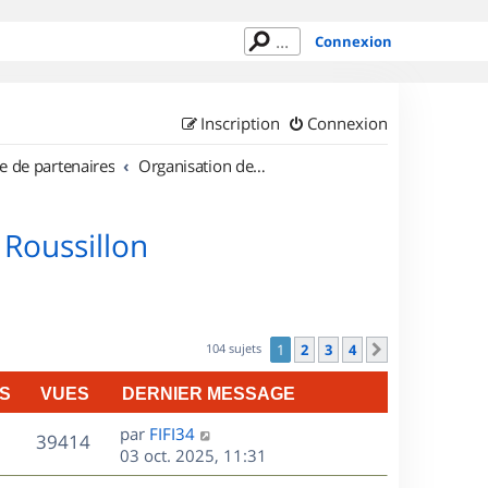
Connexion
Inscription
Connexion
e de partenaires
Organisation de sorties en région Languedoc Roussillon
 Roussillon
104 sujets
1
2
3
4
Suivant
S
VUES
DERNIER MESSAGE
D
par
FIFI34
V
39414
e
03 oct. 2025, 11:31
r
u