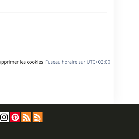
m
s
e
e
a
s
g
s
e
a
g
e
upprimer les cookies
Fuseau horaire sur
UTC+02:00