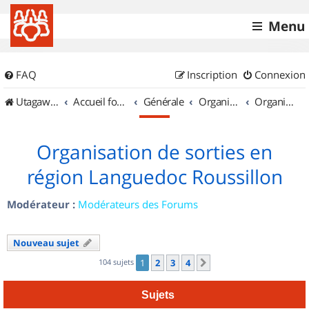
Menu
FAQ
Inscription
Connexion
UtagawaVTT (Randos VTT et VTTAE avec traces GPS)
Accueil forum
Générale
Organisation de sorties & Recherche de partenaires
Organisation de sorties en région Languedoc Roussillon
Organisation de sorties en
région Languedoc Roussillon
Modérateur :
Modérateurs des Forums
Nouveau sujet
104 sujets
1
2
3
4
Suivant
Sujets