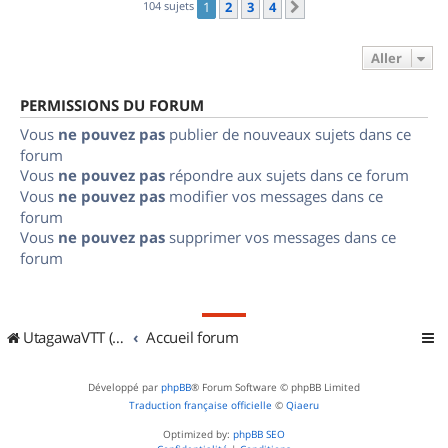
104 sujets
1
2
3
4
Suivant
Aller
PERMISSIONS DU FORUM
Vous
ne pouvez pas
publier de nouveaux sujets dans ce
forum
Vous
ne pouvez pas
répondre aux sujets dans ce forum
Vous
ne pouvez pas
modifier vos messages dans ce
forum
Vous
ne pouvez pas
supprimer vos messages dans ce
forum
UtagawaVTT (Randos VTT et VTTAE avec traces GPS)
Accueil forum
Développé par
phpBB
® Forum Software © phpBB Limited
Traduction française officielle
©
Qiaeru
Optimized by:
phpBB SEO