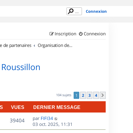
Connexion
Inscription
Connexion
e de partenaires
Organisation de sorties en région Languedoc Roussillon
 Roussillon
104 sujets
1
2
3
4
Suivant
S
VUES
DERNIER MESSAGE
D
par
FIFI34
V
39404
e
03 oct. 2025, 11:31
r
u