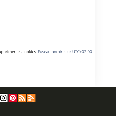
m
s
e
e
a
s
g
s
e
a
g
e
upprimer les cookies
Fuseau horaire sur
UTC+02:00