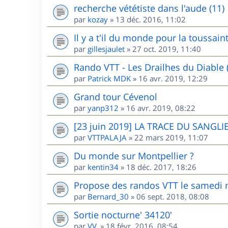
recherche vététiste dans l'aude (11)
par
kozay
»
13 déc. 2016, 11:02
Il y a t'il du monde pour la toussai
par
gillesjaulet
»
27 oct. 2019, 11:40
Rando VTT - Les Drailhes du Diable 
par
Patrick MDK
»
16 avr. 2019, 12:29
Grand tour Cévenol
par
yanp312
»
16 avr. 2019, 08:22
[23 juin 2019] LA TRACE DU SANGLIE
par
VTTPALAJA
»
22 mars 2019, 11:07
Du monde sur Montpellier ?
par
kentin34
»
18 déc. 2017, 18:26
Propose des randos VTT le samedi m
par
Bernard_30
»
06 sept. 2018, 08:08
Sortie nocturne' 34120'
par
VV.
»
18 févr. 2016, 08:54