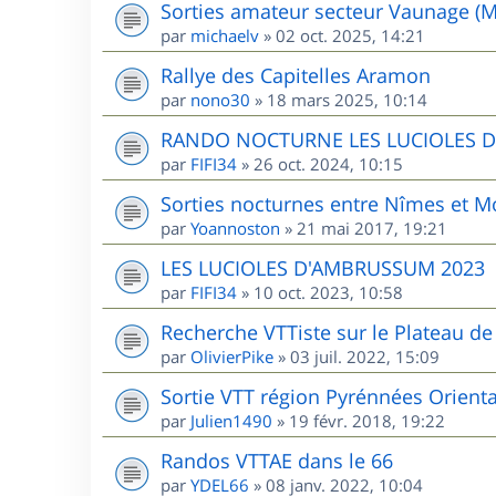
Sorties amateur secteur Vaunage (M
par
michaelv
»
02 oct. 2025, 14:21
Rallye des Capitelles Aramon
par
nono30
»
18 mars 2025, 10:14
RANDO NOCTURNE LES LUCIOLES 
par
FIFI34
»
26 oct. 2024, 10:15
Sorties nocturnes entre Nîmes et Mo
par
Yoannoston
»
21 mai 2017, 19:21
LES LUCIOLES D'AMBRUSSUM 2023
par
FIFI34
»
10 oct. 2023, 10:58
Recherche VTTiste sur le Plateau de 
par
OlivierPike
»
03 juil. 2022, 15:09
Sortie VTT région Pyrénnées Orient
par
Julien1490
»
19 févr. 2018, 19:22
Randos VTTAE dans le 66
par
YDEL66
»
08 janv. 2022, 10:04