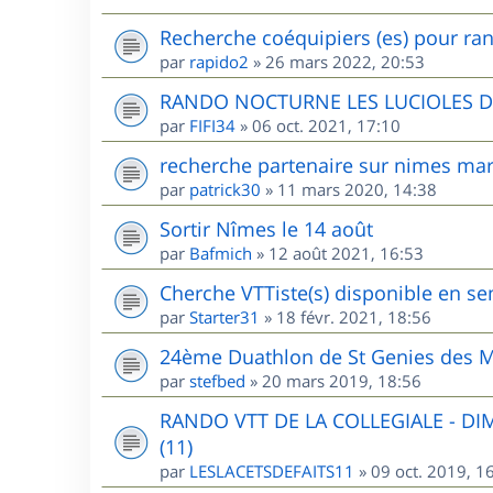
Recherche coéquipiers (es) pour ran
par
rapido2
»
26 mars 2022, 20:53
RANDO NOCTURNE LES LUCIOLES 
par
FIFI34
»
06 oct. 2021, 17:10
recherche partenaire sur nimes mar
par
patrick30
»
11 mars 2020, 14:38
Sortir Nîmes le 14 août
par
Bafmich
»
12 août 2021, 16:53
Cherche VTTiste(s) disponible en sem
par
Starter31
»
18 févr. 2021, 18:56
24ème Duathlon de St Genies des M
par
stefbed
»
20 mars 2019, 18:56
RANDO VTT DE LA COLLEGIALE - D
(11)
par
LESLACETSDEFAITS11
»
09 oct. 2019, 1