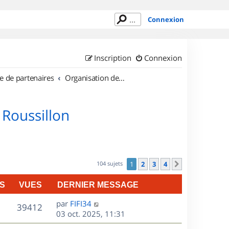
Connexion
Inscription
Connexion
e de partenaires
Organisation de sorties en région Languedoc Roussillon
 Roussillon
104 sujets
1
2
3
4
Suivant
S
VUES
DERNIER MESSAGE
D
par
FIFI34
V
39412
e
03 oct. 2025, 11:31
r
u