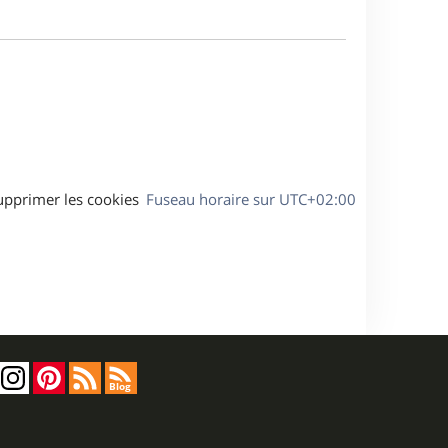
m
s
e
e
a
s
g
s
e
a
g
e
upprimer les cookies
Fuseau horaire sur
UTC+02:00