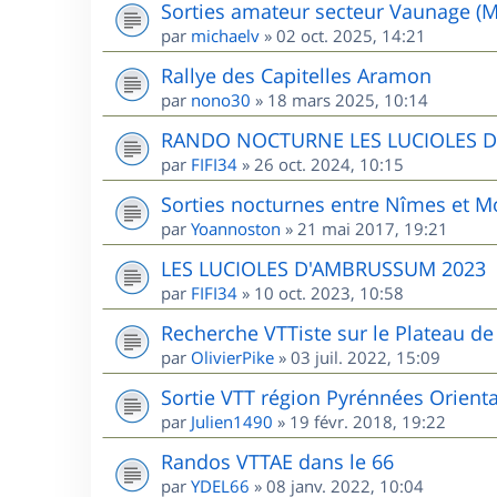
Sorties amateur secteur Vaunage (M
par
michaelv
»
02 oct. 2025, 14:21
Rallye des Capitelles Aramon
par
nono30
»
18 mars 2025, 10:14
RANDO NOCTURNE LES LUCIOLES 
par
FIFI34
»
26 oct. 2024, 10:15
Sorties nocturnes entre Nîmes et Mo
par
Yoannoston
»
21 mai 2017, 19:21
LES LUCIOLES D'AMBRUSSUM 2023
par
FIFI34
»
10 oct. 2023, 10:58
Recherche VTTiste sur le Plateau de 
par
OlivierPike
»
03 juil. 2022, 15:09
Sortie VTT région Pyrénnées Orient
par
Julien1490
»
19 févr. 2018, 19:22
Randos VTTAE dans le 66
par
YDEL66
»
08 janv. 2022, 10:04