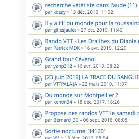
recherche vététiste dans l'aude (11)
par
kozay
»
13 déc. 2016, 11:02
Il y a t'il du monde pour la toussai
par
gillesjaulet
»
27 oct. 2019, 11:40
Rando VTT - Les Drailhes du Diable 
par
Patrick MDK
»
16 avr. 2019, 12:29
Grand tour Cévenol
par
yanp312
»
16 avr. 2019, 08:22
[23 juin 2019] LA TRACE DU SANGLIE
par
VTTPALAJA
»
22 mars 2019, 11:07
Du monde sur Montpellier ?
par
kentin34
»
18 déc. 2017, 18:26
Propose des randos VTT le samedi m
par
Bernard_30
»
06 sept. 2018, 08:08
Sortie nocturne' 34120'
par
VV.
»
18 févr. 2016, 08:54