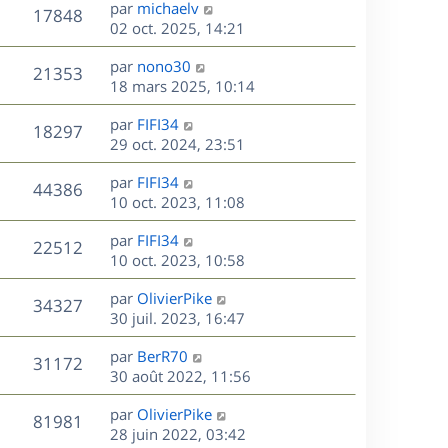
D
par
michaelv
n
V
17848
e
e
02 oct. 2025, 14:21
i
r
u
e
s
D
par
nono30
n
r
V
21353
e
e
18 mars 2025, 10:14
i
m
r
u
e
e
s
D
par
FIFI34
n
r
V
s
18297
e
e
29 oct. 2024, 23:51
i
m
s
r
u
e
e
a
s
D
par
FIFI34
n
r
V
s
44386
g
e
e
10 oct. 2023, 11:08
i
m
s
e
r
u
e
e
a
s
D
par
FIFI34
n
r
V
s
22512
g
e
e
10 oct. 2023, 10:58
i
m
s
e
r
u
e
e
a
s
D
par
OlivierPike
n
r
V
s
34327
g
e
e
30 juil. 2023, 16:47
i
m
s
e
r
u
e
e
a
s
D
par
BerR70
n
r
V
s
31172
g
e
e
30 août 2022, 11:56
i
m
s
e
r
u
e
e
a
s
D
par
OlivierPike
n
r
V
s
81981
g
e
e
28 juin 2022, 03:42
i
m
s
e