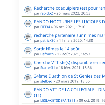
Recherche coéquipiers (es) pour ran
par
rapido2
»
26 mars 2022, 20:53
RANDO NOCTURNE LES LUCIOLES 
par
FIFI34
»
06 oct. 2021, 17:10
recherche partenaire sur nimes mar
par
patrick30
»
11 mars 2020, 14:38
Sortir Nîmes le 14 août
par
Bafmich
»
12 août 2021, 16:53
Cherche VTTiste(s) disponible en sem
par
Starter31
»
18 févr. 2021, 18:56
24ème Duathlon de St Genies des M
par
stefbed
»
20 mars 2019, 18:56
RANDO VTT DE LA COLLEGIALE - D
(11)
par
LESLACETSDEFAITS11
»
09 oct. 2019, 1