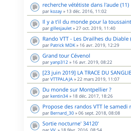
recherche vététiste dans l'aude (11)
par
kozay
»
13 déc. 2016, 11:02
Il y a t'il du monde pour la toussai
par
gillesjaulet
»
27 oct. 2019, 11:40
Rando VTT - Les Drailhes du Diable 
par
Patrick MDK
»
16 avr. 2019, 12:29
Grand tour Cévenol
par
yanp312
»
16 avr. 2019, 08:22
[23 juin 2019] LA TRACE DU SANGLIE
par
VTTPALAJA
»
22 mars 2019, 11:07
Du monde sur Montpellier ?
par
kentin34
»
18 déc. 2017, 18:26
Propose des randos VTT le samedi m
par
Bernard_30
»
06 sept. 2018, 08:08
Sortie nocturne' 34120'
par
VV.
»
18 févr. 2016, 08:54