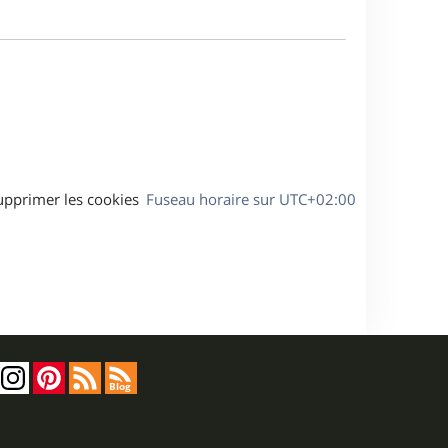
m
s
e
e
a
s
g
s
e
a
g
e
upprimer les cookies
Fuseau horaire sur
UTC+02:00