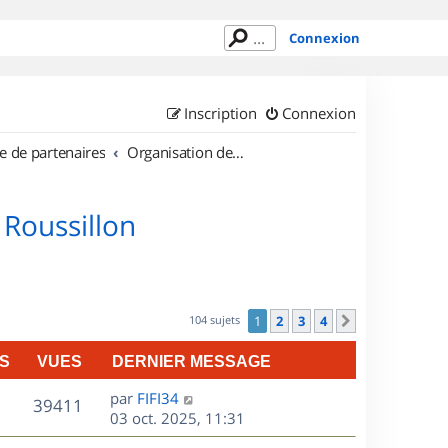
Connexion
Inscription
Connexion
e de partenaires
Organisation de sorties en région Languedoc Roussillon
 Roussillon
104 sujets
1
2
3
4
Suivant
S
VUES
DERNIER MESSAGE
D
par
FIFI34
V
39411
e
03 oct. 2025, 11:31
r
u