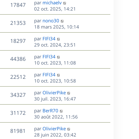
D
par
michaelv
n
V
17847
e
e
02 oct. 2025, 14:21
i
r
u
e
s
D
par
nono30
n
r
V
21353
e
e
18 mars 2025, 10:14
i
m
r
u
e
e
s
D
par
FIFI34
n
r
V
s
18297
e
e
29 oct. 2024, 23:51
i
m
s
r
u
e
e
a
s
D
par
FIFI34
n
r
V
s
44386
g
e
e
10 oct. 2023, 11:08
i
m
s
e
r
u
e
e
a
s
D
par
FIFI34
n
r
V
s
22512
g
e
e
10 oct. 2023, 10:58
i
m
s
e
r
u
e
e
a
s
D
par
OlivierPike
n
r
V
s
34327
g
e
e
30 juil. 2023, 16:47
i
m
s
e
r
u
e
e
a
s
D
par
BerR70
n
r
V
s
31172
g
e
e
30 août 2022, 11:56
i
m
s
e
r
u
e
e
a
s
D
par
OlivierPike
n
r
V
s
81981
g
e
e
28 juin 2022, 03:42
i
m
s
e