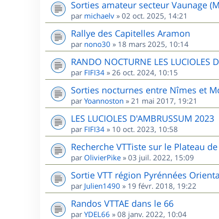
Sorties amateur secteur Vaunage (M
par
michaelv
»
02 oct. 2025, 14:21
Rallye des Capitelles Aramon
par
nono30
»
18 mars 2025, 10:14
RANDO NOCTURNE LES LUCIOLES 
par
FIFI34
»
26 oct. 2024, 10:15
Sorties nocturnes entre Nîmes et Mo
par
Yoannoston
»
21 mai 2017, 19:21
LES LUCIOLES D'AMBRUSSUM 2023
par
FIFI34
»
10 oct. 2023, 10:58
Recherche VTTiste sur le Plateau de 
par
OlivierPike
»
03 juil. 2022, 15:09
Sortie VTT région Pyrénnées Orient
par
Julien1490
»
19 févr. 2018, 19:22
Randos VTTAE dans le 66
par
YDEL66
»
08 janv. 2022, 10:04