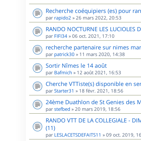
Recherche coéquipiers (es) pour ran
par
rapido2
»
26 mars 2022, 20:53
RANDO NOCTURNE LES LUCIOLES 
par
FIFI34
»
06 oct. 2021, 17:10
recherche partenaire sur nimes mar
par
patrick30
»
11 mars 2020, 14:38
Sortir Nîmes le 14 août
par
Bafmich
»
12 août 2021, 16:53
Cherche VTTiste(s) disponible en sem
par
Starter31
»
18 févr. 2021, 18:56
24ème Duathlon de St Genies des M
par
stefbed
»
20 mars 2019, 18:56
RANDO VTT DE LA COLLEGIALE - D
(11)
par
LESLACETSDEFAITS11
»
09 oct. 2019, 1