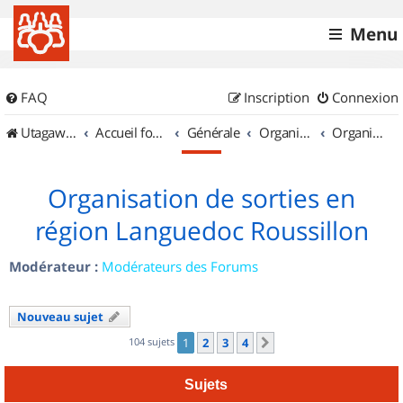
Menu
FAQ
Inscription
Connexion
UtagawaVTT (Randos VTT et VTTAE avec traces GPS)
Accueil forum
Générale
Organisation de sorties & Recherche de partenaires
Organisation de sorties en région Languedoc Roussillon
Organisation de sorties en
région Languedoc Roussillon
Modérateur :
Modérateurs des Forums
Nouveau sujet
104 sujets
1
2
3
4
Suivant
Sujets