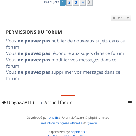
104 sujets
1
2
3
4
Suivant
Aller
PERMISSIONS DU FORUM
Vous
ne pouvez pas
publier de nouveaux sujets dans ce
forum
Vous
ne pouvez pas
répondre aux sujets dans ce forum
Vous
ne pouvez pas
modifier vos messages dans ce
forum
Vous
ne pouvez pas
supprimer vos messages dans ce
forum
UtagawaVTT (Randos VTT et VTTAE avec traces GPS)
Accueil forum
Développé par
phpBB
® Forum Software © phpBB Limited
Traduction française officielle
©
Qiaeru
Optimized by:
phpBB SEO