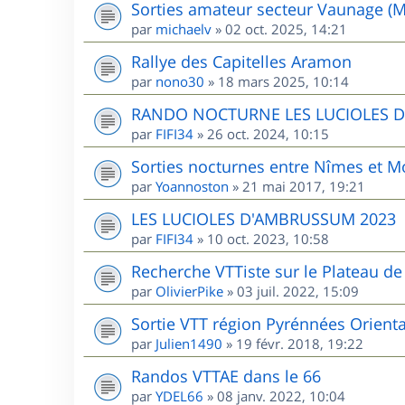
Sorties amateur secteur Vaunage (M
par
michaelv
»
02 oct. 2025, 14:21
Rallye des Capitelles Aramon
par
nono30
»
18 mars 2025, 10:14
RANDO NOCTURNE LES LUCIOLES 
par
FIFI34
»
26 oct. 2024, 10:15
Sorties nocturnes entre Nîmes et Mo
par
Yoannoston
»
21 mai 2017, 19:21
LES LUCIOLES D'AMBRUSSUM 2023
par
FIFI34
»
10 oct. 2023, 10:58
Recherche VTTiste sur le Plateau de 
par
OlivierPike
»
03 juil. 2022, 15:09
Sortie VTT région Pyrénnées Orient
par
Julien1490
»
19 févr. 2018, 19:22
Randos VTTAE dans le 66
par
YDEL66
»
08 janv. 2022, 10:04