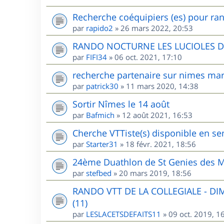
Recherche coéquipiers (es) pour ran
par
rapido2
»
26 mars 2022, 20:53
RANDO NOCTURNE LES LUCIOLES 
par
FIFI34
»
06 oct. 2021, 17:10
recherche partenaire sur nimes mar
par
patrick30
»
11 mars 2020, 14:38
Sortir Nîmes le 14 août
par
Bafmich
»
12 août 2021, 16:53
Cherche VTTiste(s) disponible en sem
par
Starter31
»
18 févr. 2021, 18:56
24ème Duathlon de St Genies des M
par
stefbed
»
20 mars 2019, 18:56
RANDO VTT DE LA COLLEGIALE - D
(11)
par
LESLACETSDEFAITS11
»
09 oct. 2019, 1