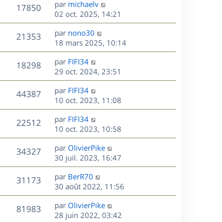
D
par
michaelv
n
V
17850
e
e
02 oct. 2025, 14:21
i
r
u
e
s
D
par
nono30
n
r
V
21353
e
e
18 mars 2025, 10:14
i
m
r
u
e
e
s
D
par
FIFI34
n
r
V
s
18298
e
e
29 oct. 2024, 23:51
i
m
s
r
u
e
e
a
s
D
par
FIFI34
n
r
V
s
44387
g
e
e
10 oct. 2023, 11:08
i
m
s
e
r
u
e
e
a
s
D
par
FIFI34
n
r
V
s
22512
g
e
e
10 oct. 2023, 10:58
i
m
s
e
r
u
e
e
a
s
D
par
OlivierPike
n
r
V
s
34327
g
e
e
30 juil. 2023, 16:47
i
m
s
e
r
u
e
e
a
s
D
par
BerR70
n
r
V
s
31173
g
e
e
30 août 2022, 11:56
i
m
s
e
r
u
e
e
a
s
D
par
OlivierPike
n
r
V
s
81983
g
e
e
28 juin 2022, 03:42
i
m
s
e