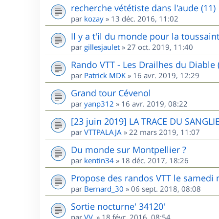
recherche vététiste dans l'aude (11)
par
kozay
»
13 déc. 2016, 11:02
Il y a t'il du monde pour la toussai
par
gillesjaulet
»
27 oct. 2019, 11:40
Rando VTT - Les Drailhes du Diable 
par
Patrick MDK
»
16 avr. 2019, 12:29
Grand tour Cévenol
par
yanp312
»
16 avr. 2019, 08:22
[23 juin 2019] LA TRACE DU SANGLIE
par
VTTPALAJA
»
22 mars 2019, 11:07
Du monde sur Montpellier ?
par
kentin34
»
18 déc. 2017, 18:26
Propose des randos VTT le samedi m
par
Bernard_30
»
06 sept. 2018, 08:08
Sortie nocturne' 34120'
par
VV.
»
18 févr. 2016, 08:54