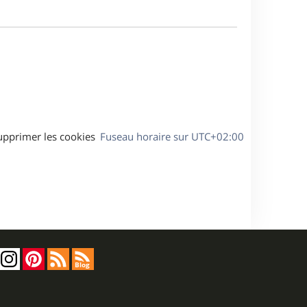
m
s
e
e
a
s
g
s
e
a
g
e
upprimer les cookies
Fuseau horaire sur
UTC+02:00