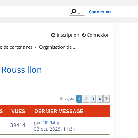
Connexion
Inscription
Connexion
e de partenaires
Organisation de sorties en région Languedoc Roussillon
 Roussillon
104 sujets
1
2
3
4
Suivant
S
VUES
DERNIER MESSAGE
D
par
FIFI34
V
39414
e
03 oct. 2025, 11:31
r
u