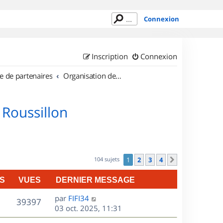
Connexion
Inscription
Connexion
e de partenaires
Organisation de sorties en région Languedoc Roussillon
 Roussillon
104 sujets
1
2
3
4
Suivant
S
VUES
DERNIER MESSAGE
D
par
FIFI34
V
39397
e
03 oct. 2025, 11:31
r
u