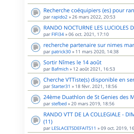
Recherche coéquipiers (es) pour ran
par
rapido2
»
26 mars 2022, 20:53
RANDO NOCTURNE LES LUCIOLES 
par
FIFI34
»
06 oct. 2021, 17:10
recherche partenaire sur nimes mar
par
patrick30
»
11 mars 2020, 14:38
Sortir Nîmes le 14 août
par
Bafmich
»
12 août 2021, 16:53
Cherche VTTiste(s) disponible en sem
par
Starter31
»
18 févr. 2021, 18:56
24ème Duathlon de St Genies des M
par
stefbed
»
20 mars 2019, 18:56
RANDO VTT DE LA COLLEGIALE - D
(11)
par
LESLACETSDEFAITS11
»
09 oct. 2019, 1