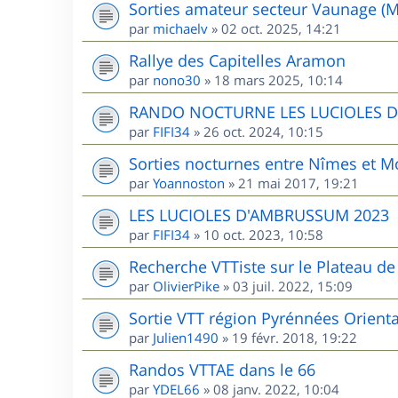
Sorties amateur secteur Vaunage (M
par
michaelv
»
02 oct. 2025, 14:21
Rallye des Capitelles Aramon
par
nono30
»
18 mars 2025, 10:14
RANDO NOCTURNE LES LUCIOLES 
par
FIFI34
»
26 oct. 2024, 10:15
Sorties nocturnes entre Nîmes et Mo
par
Yoannoston
»
21 mai 2017, 19:21
LES LUCIOLES D'AMBRUSSUM 2023
par
FIFI34
»
10 oct. 2023, 10:58
Recherche VTTiste sur le Plateau de 
par
OlivierPike
»
03 juil. 2022, 15:09
Sortie VTT région Pyrénnées Orient
par
Julien1490
»
19 févr. 2018, 19:22
Randos VTTAE dans le 66
par
YDEL66
»
08 janv. 2022, 10:04