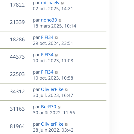
D
par
michaelv
n
V
17822
e
e
02 oct. 2025, 14:21
i
r
u
e
s
D
par
nono30
n
r
V
21339
e
e
18 mars 2025, 10:14
i
m
r
u
e
e
s
D
par
FIFI34
n
r
V
s
18286
e
e
29 oct. 2024, 23:51
i
m
s
r
u
e
e
a
s
D
par
FIFI34
n
r
V
s
44373
g
e
e
10 oct. 2023, 11:08
i
m
s
e
r
u
e
e
a
s
D
par
FIFI34
n
r
V
s
22503
g
e
e
10 oct. 2023, 10:58
i
m
s
e
r
u
e
e
a
s
D
par
OlivierPike
n
r
V
s
34312
g
e
e
30 juil. 2023, 16:47
i
m
s
e
r
u
e
e
a
s
D
par
BerR70
n
r
V
s
31163
g
e
e
30 août 2022, 11:56
i
m
s
e
r
u
e
e
a
s
D
par
OlivierPike
n
r
V
s
81964
g
e
e
28 juin 2022, 03:42
i
m
s
e