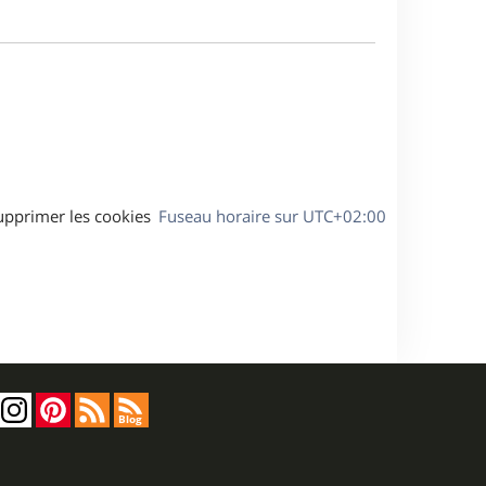
m
s
e
e
a
s
g
s
e
a
g
e
upprimer les cookies
Fuseau horaire sur
UTC+02:00