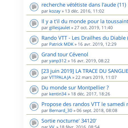
recherche vététiste dans l'aude (11)
par
kozay
»
13 déc. 2016, 11:02
Il y a t'il du monde pour la toussai
par
gillesjaulet
»
27 oct. 2019, 11:40
Rando VTT - Les Drailhes du Diable 
par
Patrick MDK
»
16 avr. 2019, 12:29
Grand tour Cévenol
par
yanp312
»
16 avr. 2019, 08:22
[23 juin 2019] LA TRACE DU SANGLIE
par
VTTPALAJA
»
22 mars 2019, 11:07
Du monde sur Montpellier ?
par
kentin34
»
18 déc. 2017, 18:26
Propose des randos VTT le samedi m
par
Bernard_30
»
06 sept. 2018, 08:08
Sortie nocturne' 34120'
par
VV.
»
18 févr. 2016, 08:54