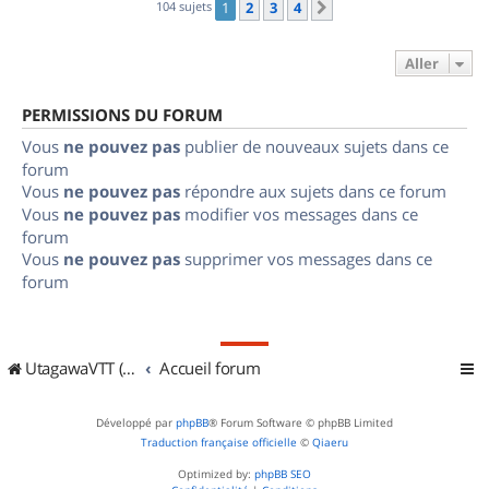
104 sujets
1
2
3
4
Suivant
Aller
PERMISSIONS DU FORUM
Vous
ne pouvez pas
publier de nouveaux sujets dans ce
forum
Vous
ne pouvez pas
répondre aux sujets dans ce forum
Vous
ne pouvez pas
modifier vos messages dans ce
forum
Vous
ne pouvez pas
supprimer vos messages dans ce
forum
UtagawaVTT (Randos VTT et VTTAE avec traces GPS)
Accueil forum
Développé par
phpBB
® Forum Software © phpBB Limited
Traduction française officielle
©
Qiaeru
Optimized by:
phpBB SEO