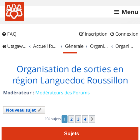
Menu
FAQ
Inscription
Connexion
UtagawaVTT (Randos VTT et VTTAE avec traces GPS)
Accueil forum
Générale
Organisation de sorties & Recherche de partenaires
Organisation de sorties en région Languedoc Roussillon
Organisation de sorties en
région Languedoc Roussillon
Modérateur :
Modérateurs des Forums
Nouveau sujet
104 sujets
1
2
3
4
Suivant
Sujets