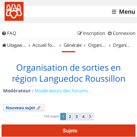
Menu
FAQ
Inscription
Connexion
UtagawaVTT (Randos VTT et VTTAE avec traces GPS)
Accueil forum
Générale
Organisation de sorties & Recherche de partenaires
Organisation de sorties en région Languedoc Roussillon
Organisation de sorties en
région Languedoc Roussillon
Modérateur :
Modérateurs des Forums
Nouveau sujet
104 sujets
1
2
3
4
Suivant
Sujets