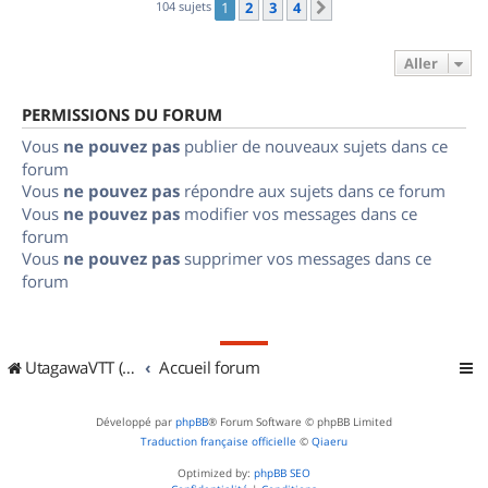
104 sujets
1
2
3
4
Suivant
Aller
PERMISSIONS DU FORUM
Vous
ne pouvez pas
publier de nouveaux sujets dans ce
forum
Vous
ne pouvez pas
répondre aux sujets dans ce forum
Vous
ne pouvez pas
modifier vos messages dans ce
forum
Vous
ne pouvez pas
supprimer vos messages dans ce
forum
UtagawaVTT (Randos VTT et VTTAE avec traces GPS)
Accueil forum
Développé par
phpBB
® Forum Software © phpBB Limited
Traduction française officielle
©
Qiaeru
Optimized by:
phpBB SEO