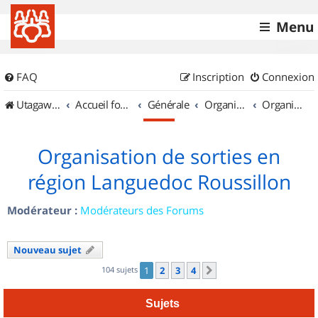
Menu
FAQ
Inscription
Connexion
UtagawaVTT (Randos VTT et VTTAE avec traces GPS)
Accueil forum
Générale
Organisation de sorties & Recherche de partenaires
Organisation de sorties en région Languedoc Roussillon
Organisation de sorties en
région Languedoc Roussillon
Modérateur :
Modérateurs des Forums
Nouveau sujet
104 sujets
1
2
3
4
Suivant
Sujets