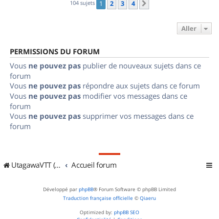
104 sujets
1
2
3
4
Suivant
Aller
PERMISSIONS DU FORUM
Vous
ne pouvez pas
publier de nouveaux sujets dans ce
forum
Vous
ne pouvez pas
répondre aux sujets dans ce forum
Vous
ne pouvez pas
modifier vos messages dans ce
forum
Vous
ne pouvez pas
supprimer vos messages dans ce
forum
UtagawaVTT (Randos VTT et VTTAE avec traces GPS)
Accueil forum
Développé par
phpBB
® Forum Software © phpBB Limited
Traduction française officielle
©
Qiaeru
Optimized by:
phpBB SEO