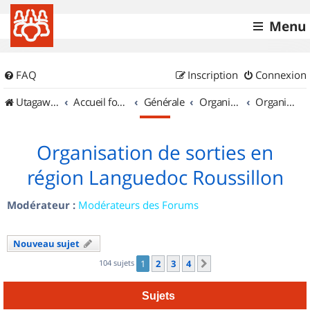
Menu
FAQ
Inscription
Connexion
UtagawaVTT (Randos VTT et VTTAE avec traces GPS)
Accueil forum
Générale
Organisation de sorties & Recherche de partenaires
Organisation de sorties en région Languedoc Roussillon
Organisation de sorties en
région Languedoc Roussillon
Modérateur :
Modérateurs des Forums
Nouveau sujet
104 sujets
1
2
3
4
Suivant
Sujets