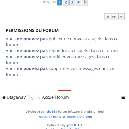
104 sujets
1
2
3
4
Suivant
Aller
PERMISSIONS DU FORUM
Vous
ne pouvez pas
publier de nouveaux sujets dans ce
forum
Vous
ne pouvez pas
répondre aux sujets dans ce forum
Vous
ne pouvez pas
modifier vos messages dans ce
forum
Vous
ne pouvez pas
supprimer vos messages dans ce
forum
UtagawaVTT (Randos VTT et VTTAE avec traces GPS)
Accueil forum
Développé par
phpBB
® Forum Software © phpBB Limited
Traduction française officielle
©
Qiaeru
Optimized by:
phpBB SEO