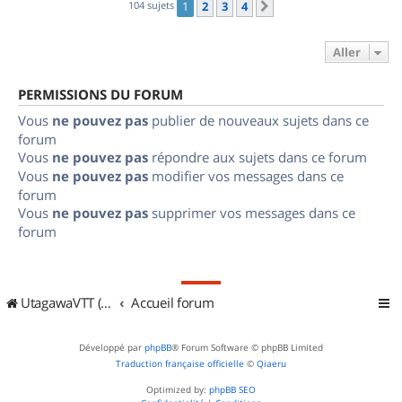
104 sujets
1
2
3
4
Suivant
Aller
PERMISSIONS DU FORUM
Vous
ne pouvez pas
publier de nouveaux sujets dans ce
forum
Vous
ne pouvez pas
répondre aux sujets dans ce forum
Vous
ne pouvez pas
modifier vos messages dans ce
forum
Vous
ne pouvez pas
supprimer vos messages dans ce
forum
UtagawaVTT (Randos VTT et VTTAE avec traces GPS)
Accueil forum
Développé par
phpBB
® Forum Software © phpBB Limited
Traduction française officielle
©
Qiaeru
Optimized by:
phpBB SEO