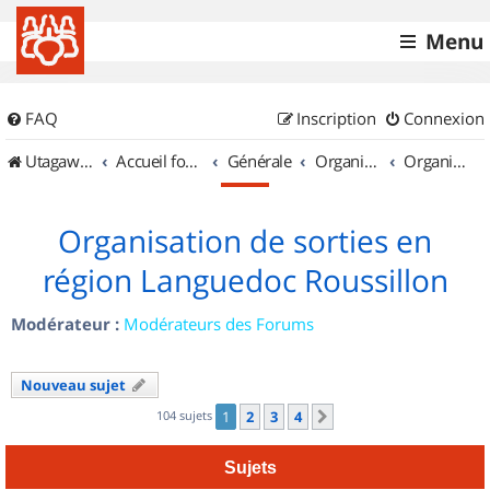
Menu
FAQ
Inscription
Connexion
UtagawaVTT (Randos VTT et VTTAE avec traces GPS)
Accueil forum
Générale
Organisation de sorties & Recherche de partenaires
Organisation de sorties en région Languedoc Roussillon
Organisation de sorties en
région Languedoc Roussillon
Modérateur :
Modérateurs des Forums
Nouveau sujet
104 sujets
1
2
3
4
Suivant
Sujets