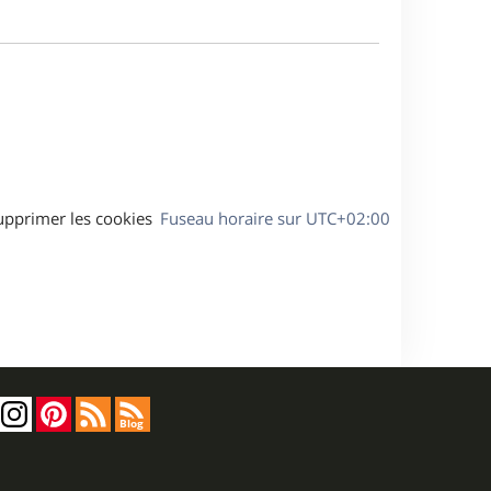
m
s
e
e
a
s
g
s
e
a
g
e
upprimer les cookies
Fuseau horaire sur
UTC+02:00