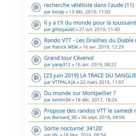
recherche vététiste dans l'aude (11)
par
kozay
»
13 déc. 2016, 11:02
Il y a t'il du monde pour la toussai
par
gillesjaulet
»
27 oct. 2019, 11:40
Rando VTT - Les Drailhes du Diable 
par
Patrick MDK
»
16 avr. 2019, 12:29
Grand tour Cévenol
par
yanp312
»
16 avr. 2019, 08:22
[23 juin 2019] LA TRACE DU SANGLIE
par
VTTPALAJA
»
22 mars 2019, 11:07
Du monde sur Montpellier ?
par
kentin34
»
18 déc. 2017, 18:26
Propose des randos VTT le samedi m
par
Bernard_30
»
06 sept. 2018, 08:08
Sortie nocturne' 34120'
par
VV.
»
18 févr. 2016, 08:54