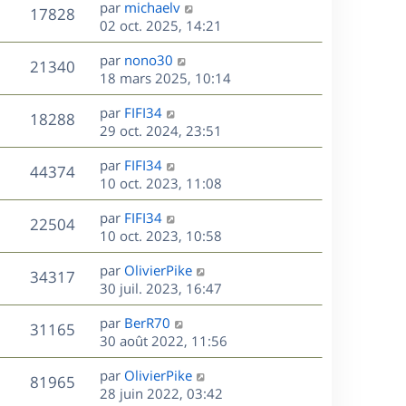
D
par
michaelv
n
V
17828
e
e
02 oct. 2025, 14:21
i
r
u
e
s
D
par
nono30
n
r
V
21340
e
e
18 mars 2025, 10:14
i
m
r
u
e
e
s
D
par
FIFI34
n
r
V
s
18288
e
e
29 oct. 2024, 23:51
i
m
s
r
u
e
e
a
s
D
par
FIFI34
n
r
V
s
44374
g
e
e
10 oct. 2023, 11:08
i
m
s
e
r
u
e
e
a
s
D
par
FIFI34
n
r
V
s
22504
g
e
e
10 oct. 2023, 10:58
i
m
s
e
r
u
e
e
a
s
D
par
OlivierPike
n
r
V
s
34317
g
e
e
30 juil. 2023, 16:47
i
m
s
e
r
u
e
e
a
s
D
par
BerR70
n
r
V
s
31165
g
e
e
30 août 2022, 11:56
i
m
s
e
r
u
e
e
a
s
D
par
OlivierPike
n
r
V
s
81965
g
e
e
28 juin 2022, 03:42
i
m
s
e