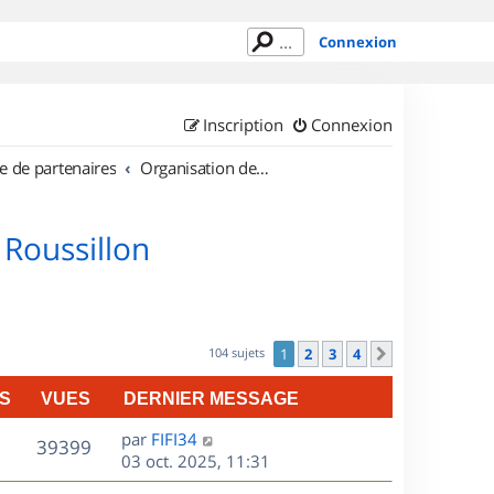
Connexion
Inscription
Connexion
e de partenaires
Organisation de sorties en région Languedoc Roussillon
 Roussillon
104 sujets
1
2
3
4
Suivant
S
VUES
DERNIER MESSAGE
D
par
FIFI34
V
39399
e
03 oct. 2025, 11:31
r
u