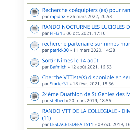
Recherche coéquipiers (es) pour ran
par
rapido2
»
26 mars 2022, 20:53
RANDO NOCTURNE LES LUCIOLES 
par
FIFI34
»
06 oct. 2021, 17:10
recherche partenaire sur nimes mar
par
patrick30
»
11 mars 2020, 14:38
Sortir Nîmes le 14 août
par
Bafmich
»
12 août 2021, 16:53
Cherche VTTiste(s) disponible en sem
par
Starter31
»
18 févr. 2021, 18:56
24ème Duathlon de St Genies des M
par
stefbed
»
20 mars 2019, 18:56
RANDO VTT DE LA COLLEGIALE - D
(11)
par
LESLACETSDEFAITS11
»
09 oct. 2019, 1