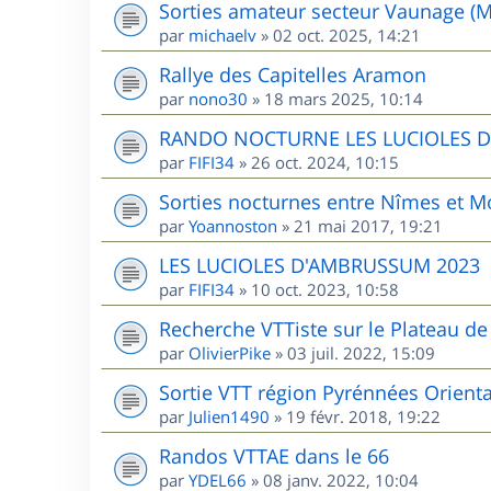
Sorties amateur secteur Vaunage (M
par
michaelv
»
02 oct. 2025, 14:21
Rallye des Capitelles Aramon
par
nono30
»
18 mars 2025, 10:14
RANDO NOCTURNE LES LUCIOLES 
par
FIFI34
»
26 oct. 2024, 10:15
Sorties nocturnes entre Nîmes et Mo
par
Yoannoston
»
21 mai 2017, 19:21
LES LUCIOLES D'AMBRUSSUM 2023
par
FIFI34
»
10 oct. 2023, 10:58
Recherche VTTiste sur le Plateau de 
par
OlivierPike
»
03 juil. 2022, 15:09
Sortie VTT région Pyrénnées Orient
par
Julien1490
»
19 févr. 2018, 19:22
Randos VTTAE dans le 66
par
YDEL66
»
08 janv. 2022, 10:04