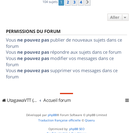
104 sujets
1
2
3
4
Suivant
Aller
PERMISSIONS DU FORUM
Vous
ne pouvez pas
publier de nouveaux sujets dans ce
forum
Vous
ne pouvez pas
répondre aux sujets dans ce forum
Vous
ne pouvez pas
modifier vos messages dans ce
forum
Vous
ne pouvez pas
supprimer vos messages dans ce
forum
UtagawaVTT (Randos VTT et VTTAE avec traces GPS)
Accueil forum
Développé par
phpBB
® Forum Software © phpBB Limited
Traduction française officielle
©
Qiaeru
Optimized by:
phpBB SEO