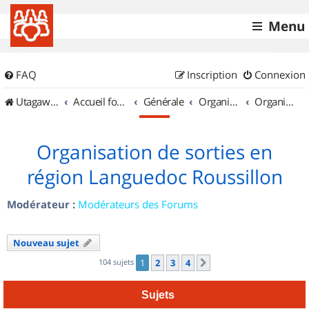
Menu
FAQ
Inscription
Connexion
UtagawaVTT (Randos VTT et VTTAE avec traces GPS)
Accueil forum
Générale
Organisation de sorties & Recherche de partenaires
Organisation de sorties en région Languedoc Roussillon
Organisation de sorties en
région Languedoc Roussillon
Modérateur :
Modérateurs des Forums
Nouveau sujet
104 sujets
1
2
3
4
Suivant
Sujets