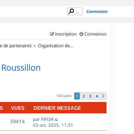
Connexion
Inscription
Connexion
e de partenaires
Organisation de sorties en région Languedoc Roussillon
 Roussillon
104 sujets
1
2
3
4
Suivant
S
VUES
DERNIER MESSAGE
D
par
FIFI34
V
39414
e
03 oct. 2025, 11:31
r
u