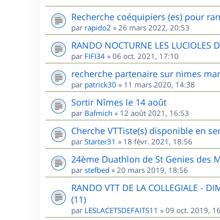
Recherche coéquipiers (es) pour ran
par
rapido2
»
26 mars 2022, 20:53
RANDO NOCTURNE LES LUCIOLES 
par
FIFI34
»
06 oct. 2021, 17:10
recherche partenaire sur nimes mar
par
patrick30
»
11 mars 2020, 14:38
Sortir Nîmes le 14 août
par
Bafmich
»
12 août 2021, 16:53
Cherche VTTiste(s) disponible en sem
par
Starter31
»
18 févr. 2021, 18:56
24ème Duathlon de St Genies des M
par
stefbed
»
20 mars 2019, 18:56
RANDO VTT DE LA COLLEGIALE - D
(11)
par
LESLACETSDEFAITS11
»
09 oct. 2019, 1