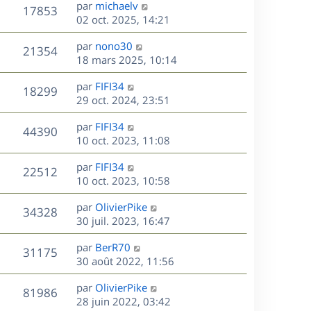
D
par
michaelv
n
V
17853
e
e
02 oct. 2025, 14:21
i
r
u
e
s
D
par
nono30
n
r
V
21354
e
e
18 mars 2025, 10:14
i
m
r
u
e
e
s
D
par
FIFI34
n
r
V
s
18299
e
e
29 oct. 2024, 23:51
i
m
s
r
u
e
e
a
s
D
par
FIFI34
n
r
V
s
44390
g
e
e
10 oct. 2023, 11:08
i
m
s
e
r
u
e
e
a
s
D
par
FIFI34
n
r
V
s
22512
g
e
e
10 oct. 2023, 10:58
i
m
s
e
r
u
e
e
a
s
D
par
OlivierPike
n
r
V
s
34328
g
e
e
30 juil. 2023, 16:47
i
m
s
e
r
u
e
e
a
s
D
par
BerR70
n
r
V
s
31175
g
e
e
30 août 2022, 11:56
i
m
s
e
r
u
e
e
a
s
D
par
OlivierPike
n
r
V
s
81986
g
e
e
28 juin 2022, 03:42
i
m
s
e