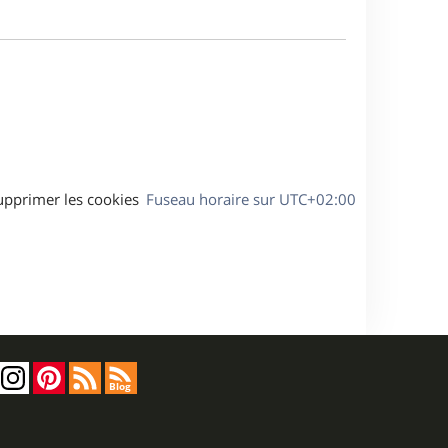
m
s
e
e
a
s
g
s
e
a
g
e
upprimer les cookies
Fuseau horaire sur
UTC+02:00