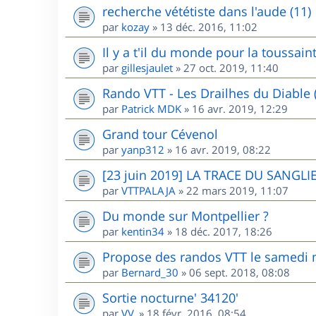
recherche vététiste dans l'aude (11)
par
kozay
»
13 déc. 2016, 11:02
Il y a t'il du monde pour la toussai
par
gillesjaulet
»
27 oct. 2019, 11:40
Rando VTT - Les Drailhes du Diable 
par
Patrick MDK
»
16 avr. 2019, 12:29
Grand tour Cévenol
par
yanp312
»
16 avr. 2019, 08:22
[23 juin 2019] LA TRACE DU SANGLIE
par
VTTPALAJA
»
22 mars 2019, 11:07
Du monde sur Montpellier ?
par
kentin34
»
18 déc. 2017, 18:26
Propose des randos VTT le samedi m
par
Bernard_30
»
06 sept. 2018, 08:08
Sortie nocturne' 34120'
par
VV.
»
18 févr. 2016, 08:54