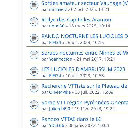
Sorties amateur secteur Vaunage (M
par
michaelv
»
02 oct. 2025, 14:21
Rallye des Capitelles Aramon
par
nono30
»
18 mars 2025, 10:14
RANDO NOCTURNE LES LUCIOLES 
par
FIFI34
»
26 oct. 2024, 10:15
Sorties nocturnes entre Nîmes et Mo
par
Yoannoston
»
21 mai 2017, 19:21
LES LUCIOLES D'AMBRUSSUM 2023
par
FIFI34
»
10 oct. 2023, 10:58
Recherche VTTiste sur le Plateau de 
par
OlivierPike
»
03 juil. 2022, 15:09
Sortie VTT région Pyrénnées Orient
par
Julien1490
»
19 févr. 2018, 19:22
Randos VTTAE dans le 66
par
YDEL66
»
08 janv. 2022, 10:04