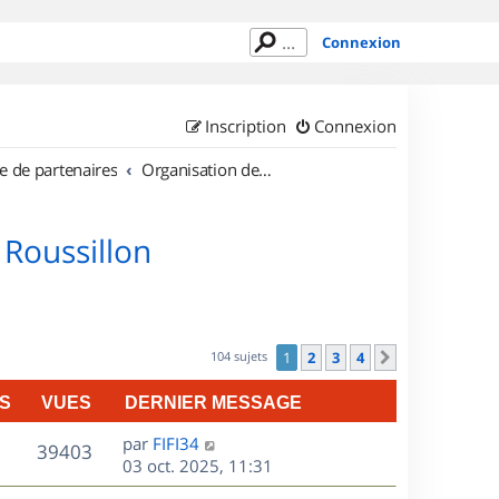
Connexion
Inscription
Connexion
e de partenaires
Organisation de sorties en région Languedoc Roussillon
 Roussillon
104 sujets
1
2
3
4
Suivant
S
VUES
DERNIER MESSAGE
D
par
FIFI34
V
39403
e
03 oct. 2025, 11:31
r
u