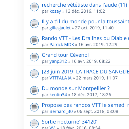
recherche vététiste dans l'aude (11)
par
kozay
»
13 déc. 2016, 11:02
Il y a t'il du monde pour la toussai
par
gillesjaulet
»
27 oct. 2019, 11:40
Rando VTT - Les Drailhes du Diable 
par
Patrick MDK
»
16 avr. 2019, 12:29
Grand tour Cévenol
par
yanp312
»
16 avr. 2019, 08:22
[23 juin 2019] LA TRACE DU SANGLIE
par
VTTPALAJA
»
22 mars 2019, 11:07
Du monde sur Montpellier ?
par
kentin34
»
18 déc. 2017, 18:26
Propose des randos VTT le samedi m
par
Bernard_30
»
06 sept. 2018, 08:08
Sortie nocturne' 34120'
par
VV.
»
18 févr. 2016, 08:54