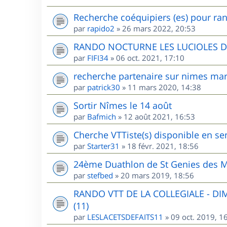
Recherche coéquipiers (es) pour ran
par
rapido2
»
26 mars 2022, 20:53
RANDO NOCTURNE LES LUCIOLES 
par
FIFI34
»
06 oct. 2021, 17:10
recherche partenaire sur nimes mar
par
patrick30
»
11 mars 2020, 14:38
Sortir Nîmes le 14 août
par
Bafmich
»
12 août 2021, 16:53
Cherche VTTiste(s) disponible en sem
par
Starter31
»
18 févr. 2021, 18:56
24ème Duathlon de St Genies des M
par
stefbed
»
20 mars 2019, 18:56
RANDO VTT DE LA COLLEGIALE - D
(11)
par
LESLACETSDEFAITS11
»
09 oct. 2019, 1