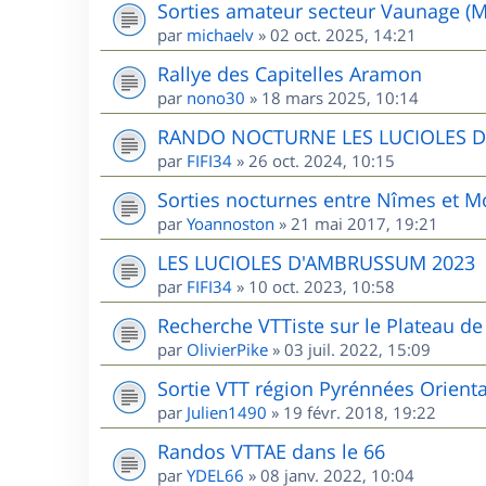
Sorties amateur secteur Vaunage (M
par
michaelv
»
02 oct. 2025, 14:21
Rallye des Capitelles Aramon
par
nono30
»
18 mars 2025, 10:14
RANDO NOCTURNE LES LUCIOLES 
par
FIFI34
»
26 oct. 2024, 10:15
Sorties nocturnes entre Nîmes et Mo
par
Yoannoston
»
21 mai 2017, 19:21
LES LUCIOLES D'AMBRUSSUM 2023
par
FIFI34
»
10 oct. 2023, 10:58
Recherche VTTiste sur le Plateau de 
par
OlivierPike
»
03 juil. 2022, 15:09
Sortie VTT région Pyrénnées Orient
par
Julien1490
»
19 févr. 2018, 19:22
Randos VTTAE dans le 66
par
YDEL66
»
08 janv. 2022, 10:04