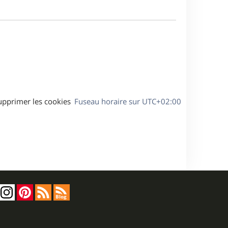
m
s
e
e
a
s
g
s
e
a
g
e
upprimer les cookies
Fuseau horaire sur
UTC+02:00