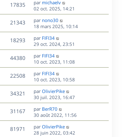
D
par
michaelv
n
V
17835
e
e
02 oct. 2025, 14:21
i
r
u
e
s
D
par
nono30
n
r
V
21343
e
e
18 mars 2025, 10:14
i
m
r
u
e
e
s
D
par
FIFI34
n
r
V
s
18293
e
e
29 oct. 2024, 23:51
i
m
s
r
u
e
e
a
s
D
par
FIFI34
n
r
V
s
44380
g
e
e
10 oct. 2023, 11:08
i
m
s
e
r
u
e
e
a
s
D
par
FIFI34
n
r
V
s
22508
g
e
e
10 oct. 2023, 10:58
i
m
s
e
r
u
e
e
a
s
D
par
OlivierPike
n
r
V
s
34321
g
e
e
30 juil. 2023, 16:47
i
m
s
e
r
u
e
e
a
s
D
par
BerR70
n
r
V
s
31167
g
e
e
30 août 2022, 11:56
i
m
s
e
r
u
e
e
a
s
D
par
OlivierPike
n
r
V
s
81971
g
e
e
28 juin 2022, 03:42
i
m
s
e