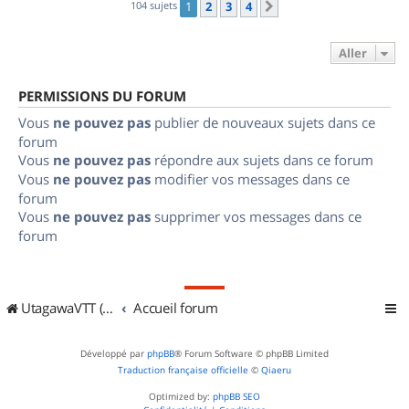
104 sujets
1
2
3
4
Suivant
Aller
PERMISSIONS DU FORUM
Vous
ne pouvez pas
publier de nouveaux sujets dans ce
forum
Vous
ne pouvez pas
répondre aux sujets dans ce forum
Vous
ne pouvez pas
modifier vos messages dans ce
forum
Vous
ne pouvez pas
supprimer vos messages dans ce
forum
UtagawaVTT (Randos VTT et VTTAE avec traces GPS)
Accueil forum
Développé par
phpBB
® Forum Software © phpBB Limited
Traduction française officielle
©
Qiaeru
Optimized by:
phpBB SEO