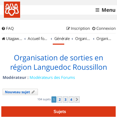
Menu
FAQ
Inscription
Connexion
UtagawaVTT (Randos VTT et VTTAE avec traces GPS)
Accueil forum
Générale
Organisation de sorties & Recherche de partenaires
Organisation de sorties en région Languedoc Roussillon
Organisation de sorties en
région Languedoc Roussillon
Modérateur :
Modérateurs des Forums
Nouveau sujet
104 sujets
1
2
3
4
Suivant
Sujets