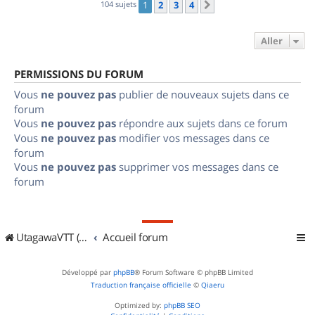
104 sujets
1
2
3
4
Suivant
Aller
PERMISSIONS DU FORUM
Vous
ne pouvez pas
publier de nouveaux sujets dans ce
forum
Vous
ne pouvez pas
répondre aux sujets dans ce forum
Vous
ne pouvez pas
modifier vos messages dans ce
forum
Vous
ne pouvez pas
supprimer vos messages dans ce
forum
UtagawaVTT (Randos VTT et VTTAE avec traces GPS)
Accueil forum
Développé par
phpBB
® Forum Software © phpBB Limited
Traduction française officielle
©
Qiaeru
Optimized by:
phpBB SEO