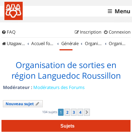
Menu
FAQ
Inscription
Connexion
UtagawaVTT (Randos VTT et VTTAE avec traces GPS)
Accueil forum
Générale
Organisation de sorties & Recherche de partenaires
Organisation de sorties en région Languedoc Roussillon
Organisation de sorties en
région Languedoc Roussillon
Modérateur :
Modérateurs des Forums
Nouveau sujet
104 sujets
1
2
3
4
Suivant
Sujets