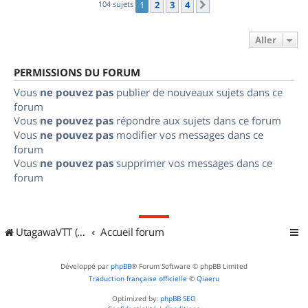
104 sujets
1
2
3
4
Suivant
Aller
PERMISSIONS DU FORUM
Vous
ne pouvez pas
publier de nouveaux sujets dans ce
forum
Vous
ne pouvez pas
répondre aux sujets dans ce forum
Vous
ne pouvez pas
modifier vos messages dans ce
forum
Vous
ne pouvez pas
supprimer vos messages dans ce
forum
UtagawaVTT (Randos VTT et VTTAE avec traces GPS)
Accueil forum
Développé par
phpBB
® Forum Software © phpBB Limited
Traduction française officielle
©
Qiaeru
Optimized by:
phpBB SEO