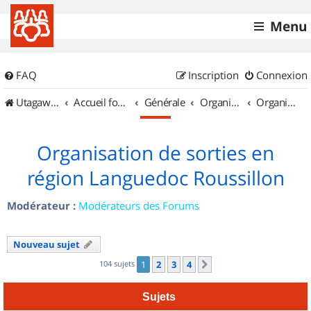
Menu
FAQ
Inscription
Connexion
UtagawaVTT (Randos VTT et VTTAE avec traces GPS)
Accueil forum
Générale
Organisation de sorties & Recherche de partenaires
Organisation de sorties en région Languedoc Roussillon
Organisation de sorties en
région Languedoc Roussillon
Modérateur :
Modérateurs des Forums
Nouveau sujet
104 sujets
1
2
3
4
Suivant
Sujets