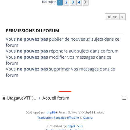
104 sujets
1
2
3
4
Suivant
Aller
PERMISSIONS DU FORUM
Vous
ne pouvez pas
publier de nouveaux sujets dans ce
forum
Vous
ne pouvez pas
répondre aux sujets dans ce forum
Vous
ne pouvez pas
modifier vos messages dans ce
forum
Vous
ne pouvez pas
supprimer vos messages dans ce
forum
UtagawaVTT (Randos VTT et VTTAE avec traces GPS)
Accueil forum
Développé par
phpBB
® Forum Software © phpBB Limited
Traduction française officielle
©
Qiaeru
Optimized by:
phpBB SEO