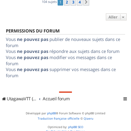
104 sujets
1
2
3
4
Suivant
Aller
PERMISSIONS DU FORUM
Vous
ne pouvez pas
publier de nouveaux sujets dans ce
forum
Vous
ne pouvez pas
répondre aux sujets dans ce forum
Vous
ne pouvez pas
modifier vos messages dans ce
forum
Vous
ne pouvez pas
supprimer vos messages dans ce
forum
UtagawaVTT (Randos VTT et VTTAE avec traces GPS)
Accueil forum
Développé par
phpBB
® Forum Software © phpBB Limited
Traduction française officielle
©
Qiaeru
Optimized by:
phpBB SEO