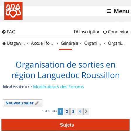
Menu
FAQ
Inscription
Connexion
UtagawaVTT (Randos VTT et VTTAE avec traces GPS)
Accueil forum
Générale
Organisation de sorties & Recherche de partenaires
Organisation de sorties en région Languedoc Roussillon
Organisation de sorties en
région Languedoc Roussillon
Modérateur :
Modérateurs des Forums
Nouveau sujet
104 sujets
1
2
3
4
Suivant
Sujets