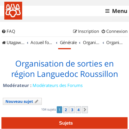
Menu
FAQ
Inscription
Connexion
UtagawaVTT (Randos VTT et VTTAE avec traces GPS)
Accueil forum
Générale
Organisation de sorties & Recherche de partenaires
Organisation de sorties en région Languedoc Roussillon
Organisation de sorties en
région Languedoc Roussillon
Modérateur :
Modérateurs des Forums
Nouveau sujet
104 sujets
1
2
3
4
Suivant
Sujets