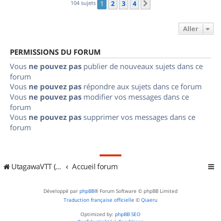
104 sujets
1
2
3
4
Suivant
Aller
PERMISSIONS DU FORUM
Vous
ne pouvez pas
publier de nouveaux sujets dans ce
forum
Vous
ne pouvez pas
répondre aux sujets dans ce forum
Vous
ne pouvez pas
modifier vos messages dans ce
forum
Vous
ne pouvez pas
supprimer vos messages dans ce
forum
UtagawaVTT (Randos VTT et VTTAE avec traces GPS)
Accueil forum
Développé par
phpBB
® Forum Software © phpBB Limited
Traduction française officielle
©
Qiaeru
Optimized by:
phpBB SEO