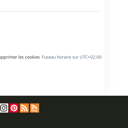
m
s
e
e
a
s
g
s
e
a
g
e
upprimer les cookies
Fuseau horaire sur
UTC+02:00