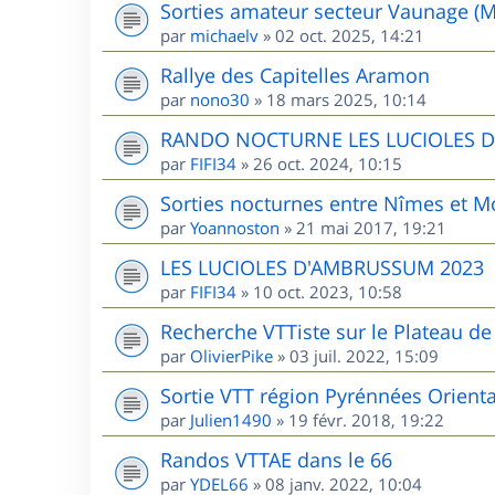
Sorties amateur secteur Vaunage (M
par
michaelv
»
02 oct. 2025, 14:21
Rallye des Capitelles Aramon
par
nono30
»
18 mars 2025, 10:14
RANDO NOCTURNE LES LUCIOLES 
par
FIFI34
»
26 oct. 2024, 10:15
Sorties nocturnes entre Nîmes et Mo
par
Yoannoston
»
21 mai 2017, 19:21
LES LUCIOLES D'AMBRUSSUM 2023
par
FIFI34
»
10 oct. 2023, 10:58
Recherche VTTiste sur le Plateau de 
par
OlivierPike
»
03 juil. 2022, 15:09
Sortie VTT région Pyrénnées Orient
par
Julien1490
»
19 févr. 2018, 19:22
Randos VTTAE dans le 66
par
YDEL66
»
08 janv. 2022, 10:04