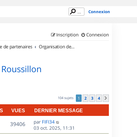
Connexion
Inscription
Connexion
e de partenaires
Organisation de sorties en région Languedoc Roussillon
 Roussillon
104 sujets
1
2
3
4
Suivant
S
VUES
DERNIER MESSAGE
D
par
FIFI34
V
39406
e
03 oct. 2025, 11:31
r
u