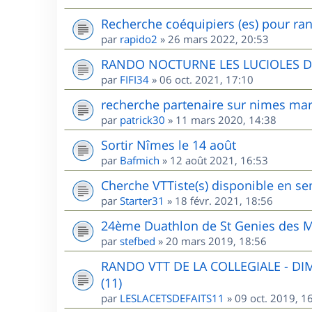
Recherche coéquipiers (es) pour ran
par
rapido2
»
26 mars 2022, 20:53
RANDO NOCTURNE LES LUCIOLES 
par
FIFI34
»
06 oct. 2021, 17:10
recherche partenaire sur nimes mar
par
patrick30
»
11 mars 2020, 14:38
Sortir Nîmes le 14 août
par
Bafmich
»
12 août 2021, 16:53
Cherche VTTiste(s) disponible en sem
par
Starter31
»
18 févr. 2021, 18:56
24ème Duathlon de St Genies des M
par
stefbed
»
20 mars 2019, 18:56
RANDO VTT DE LA COLLEGIALE - D
(11)
par
LESLACETSDEFAITS11
»
09 oct. 2019, 1