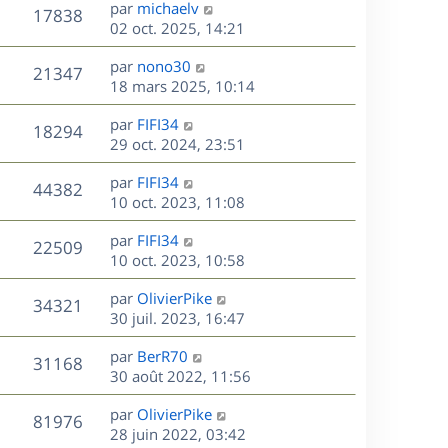
D
par
michaelv
n
V
17838
e
e
02 oct. 2025, 14:21
i
r
u
e
s
D
par
nono30
n
r
V
21347
e
e
18 mars 2025, 10:14
i
m
r
u
e
e
s
D
par
FIFI34
n
r
V
s
18294
e
e
29 oct. 2024, 23:51
i
m
s
r
u
e
e
a
s
D
par
FIFI34
n
r
V
s
44382
g
e
e
10 oct. 2023, 11:08
i
m
s
e
r
u
e
e
a
s
D
par
FIFI34
n
r
V
s
22509
g
e
e
10 oct. 2023, 10:58
i
m
s
e
r
u
e
e
a
s
D
par
OlivierPike
n
r
V
s
34321
g
e
e
30 juil. 2023, 16:47
i
m
s
e
r
u
e
e
a
s
D
par
BerR70
n
r
V
s
31168
g
e
e
30 août 2022, 11:56
i
m
s
e
r
u
e
e
a
s
D
par
OlivierPike
n
r
V
s
81976
g
e
e
28 juin 2022, 03:42
i
m
s
e