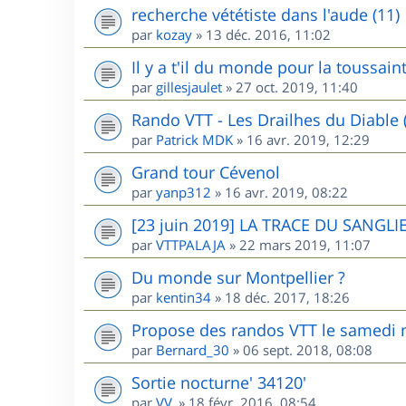
recherche vététiste dans l'aude (11)
par
kozay
»
13 déc. 2016, 11:02
Il y a t'il du monde pour la toussai
par
gillesjaulet
»
27 oct. 2019, 11:40
Rando VTT - Les Drailhes du Diable 
par
Patrick MDK
»
16 avr. 2019, 12:29
Grand tour Cévenol
par
yanp312
»
16 avr. 2019, 08:22
[23 juin 2019] LA TRACE DU SANGLIE
par
VTTPALAJA
»
22 mars 2019, 11:07
Du monde sur Montpellier ?
par
kentin34
»
18 déc. 2017, 18:26
Propose des randos VTT le samedi m
par
Bernard_30
»
06 sept. 2018, 08:08
Sortie nocturne' 34120'
par
VV.
»
18 févr. 2016, 08:54