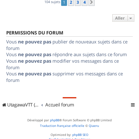
104 sujets
1
2
3
4
Suivant
Aller
PERMISSIONS DU FORUM
Vous
ne pouvez pas
publier de nouveaux sujets dans ce
forum
Vous
ne pouvez pas
répondre aux sujets dans ce forum
Vous
ne pouvez pas
modifier vos messages dans ce
forum
Vous
ne pouvez pas
supprimer vos messages dans ce
forum
UtagawaVTT (Randos VTT et VTTAE avec traces GPS)
Accueil forum
Développé par
phpBB
® Forum Software © phpBB Limited
Traduction française officielle
©
Qiaeru
Optimized by:
phpBB SEO