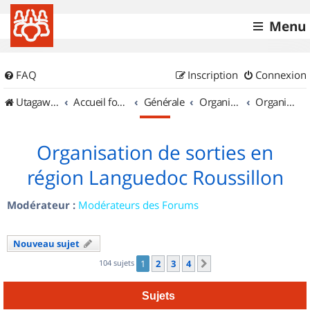
Menu
FAQ
Inscription
Connexion
UtagawaVTT (Randos VTT et VTTAE avec traces GPS)
Accueil forum
Générale
Organisation de sorties & Recherche de partenaires
Organisation de sorties en région Languedoc Roussillon
Organisation de sorties en
région Languedoc Roussillon
Modérateur :
Modérateurs des Forums
Nouveau sujet
104 sujets
1
2
3
4
Suivant
Sujets