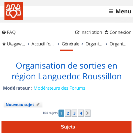
Menu
FAQ
Inscription
Connexion
UtagawaVTT (Randos VTT et VTTAE avec traces GPS)
Accueil forum
Générale
Organisation de sorties & Recherche de partenaires
Organisation de sorties en région Languedoc Roussillon
Organisation de sorties en
région Languedoc Roussillon
Modérateur :
Modérateurs des Forums
Nouveau sujet
104 sujets
1
2
3
4
Suivant
Sujets