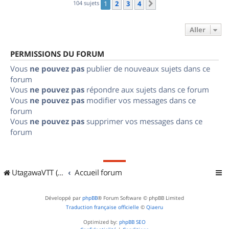
104 sujets
1
2
3
4
Suivant
Aller
PERMISSIONS DU FORUM
Vous
ne pouvez pas
publier de nouveaux sujets dans ce
forum
Vous
ne pouvez pas
répondre aux sujets dans ce forum
Vous
ne pouvez pas
modifier vos messages dans ce
forum
Vous
ne pouvez pas
supprimer vos messages dans ce
forum
UtagawaVTT (Randos VTT et VTTAE avec traces GPS)
Accueil forum
Développé par
phpBB
® Forum Software © phpBB Limited
Traduction française officielle
©
Qiaeru
Optimized by:
phpBB SEO