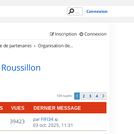
Connexion
Inscription
Connexion
e de partenaires
Organisation de sorties en région Languedoc Roussillon
 Roussillon
104 sujets
1
2
3
4
Suivant
S
VUES
DERNIER MESSAGE
D
par
FIFI34
V
39423
e
03 oct. 2025, 11:31
r
u