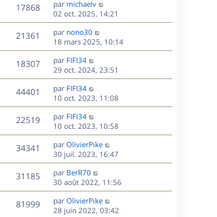
D
par
michaelv
n
V
17868
e
e
02 oct. 2025, 14:21
i
r
u
e
s
D
par
nono30
n
r
V
21361
e
e
18 mars 2025, 10:14
i
m
r
u
e
e
s
D
par
FIFI34
n
r
V
s
18307
e
e
29 oct. 2024, 23:51
i
m
s
r
u
e
e
a
s
D
par
FIFI34
n
r
V
s
44401
g
e
e
10 oct. 2023, 11:08
i
m
s
e
r
u
e
e
a
s
D
par
FIFI34
n
r
V
s
22519
g
e
e
10 oct. 2023, 10:58
i
m
s
e
r
u
e
e
a
s
D
par
OlivierPike
n
r
V
s
34341
g
e
e
30 juil. 2023, 16:47
i
m
s
e
r
u
e
e
a
s
D
par
BerR70
n
r
V
s
31185
g
e
e
30 août 2022, 11:56
i
m
s
e
r
u
e
e
a
s
D
par
OlivierPike
n
r
V
s
81999
g
e
e
28 juin 2022, 03:42
i
m
s
e