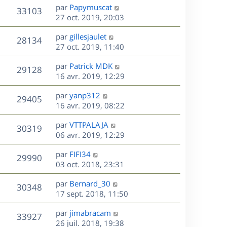
e
i
m
D
par
Papymuscat
s
e
V
33103
e
e
e
27 oct. 2019, 20:03
a
s
r
s
r
u
g
m
D
par
gillesjaulet
s
n
e
V
28134
e
e
e
27 oct. 2019, 11:40
a
i
s
r
u
g
e
s
D
par
Patrick MDK
s
n
e
r
V
29128
e
e
16 avr. 2019, 12:29
a
i
m
r
u
g
e
e
s
D
par
yanp312
n
e
r
V
s
29405
e
e
16 avr. 2019, 08:22
i
m
s
r
u
e
e
a
s
D
par
VTTPALAJA
n
r
V
s
30319
g
e
e
06 avr. 2019, 12:29
i
m
s
e
r
u
e
e
a
s
D
par
FIFI34
n
r
V
s
29990
g
e
e
03 oct. 2018, 23:31
i
m
s
e
r
u
e
e
a
s
D
par
Bernard_30
n
r
V
s
30348
g
e
e
17 sept. 2018, 11:50
i
m
s
e
r
u
e
e
a
s
D
par
jimabracam
n
r
V
s
33927
g
e
e
26 juil. 2018, 19:38
i
m
s
e