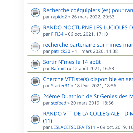
Recherche coéquipiers (es) pour ran
par
rapido2
»
26 mars 2022, 20:53
RANDO NOCTURNE LES LUCIOLES 
par
FIFI34
»
06 oct. 2021, 17:10
recherche partenaire sur nimes mar
par
patrick30
»
11 mars 2020, 14:38
Sortir Nîmes le 14 août
par
Bafmich
»
12 août 2021, 16:53
Cherche VTTiste(s) disponible en sem
par
Starter31
»
18 févr. 2021, 18:56
24ème Duathlon de St Genies des M
par
stefbed
»
20 mars 2019, 18:56
RANDO VTT DE LA COLLEGIALE - D
(11)
par
LESLACETSDEFAITS11
»
09 oct. 2019, 1