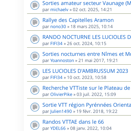
Sorties amateur secteur Vaunage (M
par
michaelv
»
02 oct. 2025, 14:21
Rallye des Capitelles Aramon
par
nono30
»
18 mars 2025, 10:14
RANDO NOCTURNE LES LUCIOLES 
par
FIFI34
»
26 oct. 2024, 10:15
Sorties nocturnes entre Nîmes et Mo
par
Yoannoston
»
21 mai 2017, 19:21
LES LUCIOLES D'AMBRUSSUM 2023
par
FIFI34
»
10 oct. 2023, 10:58
Recherche VTTiste sur le Plateau de 
par
OlivierPike
»
03 juil. 2022, 15:09
Sortie VTT région Pyrénnées Orient
par
Julien1490
»
19 févr. 2018, 19:22
Randos VTTAE dans le 66
par
YDEL66
»
08 janv. 2022, 10:04