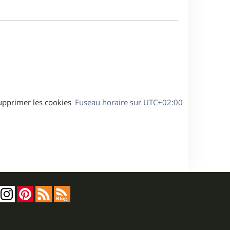
m
s
e
e
a
s
g
s
e
a
g
e
upprimer les cookies
Fuseau horaire sur
UTC+02:00