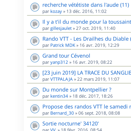
recherche vététiste dans l'aude (11)
par
kozay
»
13 déc. 2016, 11:02
Il y a t'il du monde pour la toussai
par
gillesjaulet
»
27 oct. 2019, 11:40
Rando VTT - Les Drailhes du Diable 
par
Patrick MDK
»
16 avr. 2019, 12:29
Grand tour Cévenol
par
yanp312
»
16 avr. 2019, 08:22
[23 juin 2019] LA TRACE DU SANGLIE
par
VTTPALAJA
»
22 mars 2019, 11:07
Du monde sur Montpellier ?
par
kentin34
»
18 déc. 2017, 18:26
Propose des randos VTT le samedi m
par
Bernard_30
»
06 sept. 2018, 08:08
Sortie nocturne' 34120'
par
VV.
»
18 févr. 2016, 08:54