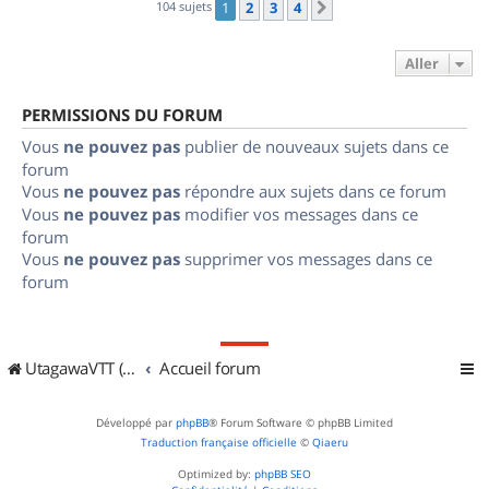
104 sujets
1
2
3
4
Suivant
Aller
PERMISSIONS DU FORUM
Vous
ne pouvez pas
publier de nouveaux sujets dans ce
forum
Vous
ne pouvez pas
répondre aux sujets dans ce forum
Vous
ne pouvez pas
modifier vos messages dans ce
forum
Vous
ne pouvez pas
supprimer vos messages dans ce
forum
UtagawaVTT (Randos VTT et VTTAE avec traces GPS)
Accueil forum
Développé par
phpBB
® Forum Software © phpBB Limited
Traduction française officielle
©
Qiaeru
Optimized by:
phpBB SEO