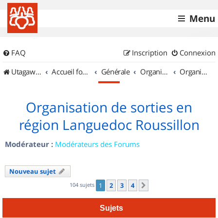
Menu
FAQ
Inscription
Connexion
UtagawaVTT (Randos VTT et VTTAE avec traces GPS)
Accueil forum
Générale
Organisation de sorties & Recherche de partenaires
Organisation de sorties en région Languedoc Roussillon
Organisation de sorties en
région Languedoc Roussillon
Modérateur :
Modérateurs des Forums
Nouveau sujet
104 sujets
1
2
3
4
Suivant
Sujets