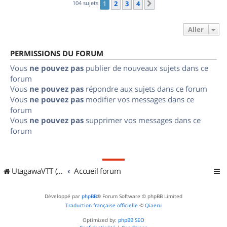
104 sujets
1
2
3
4
Suivant
Aller
PERMISSIONS DU FORUM
Vous
ne pouvez pas
publier de nouveaux sujets dans ce
forum
Vous
ne pouvez pas
répondre aux sujets dans ce forum
Vous
ne pouvez pas
modifier vos messages dans ce
forum
Vous
ne pouvez pas
supprimer vos messages dans ce
forum
UtagawaVTT (Randos VTT et VTTAE avec traces GPS)
Accueil forum
Développé par
phpBB
® Forum Software © phpBB Limited
Traduction française officielle
©
Qiaeru
Optimized by:
phpBB SEO