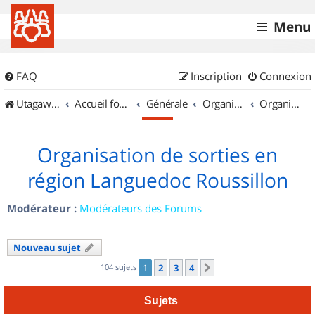
Menu
FAQ
Inscription
Connexion
UtagawaVTT (Randos VTT et VTTAE avec traces GPS)
Accueil forum
Générale
Organisation de sorties & Recherche de partenaires
Organisation de sorties en région Languedoc Roussillon
Organisation de sorties en
région Languedoc Roussillon
Modérateur :
Modérateurs des Forums
Nouveau sujet
104 sujets
1
2
3
4
Suivant
Sujets